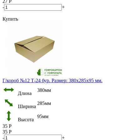
27
Р
-
+
Купить
Г/короб №12 Т-24 бур. Размер: 380х285х95 мм.
380мм
Длина
285мм
Ширина
95мм
Высота
35
Р
35
Р
-
+