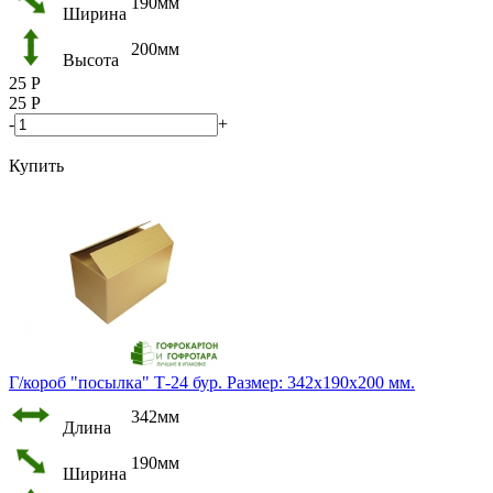
190мм
Ширина
200мм
Высота
25
Р
25
Р
-
+
Купить
Г/короб "посылка" Т-24 бур. Размер: 342х190х200 мм.
342мм
Длина
190мм
Ширина