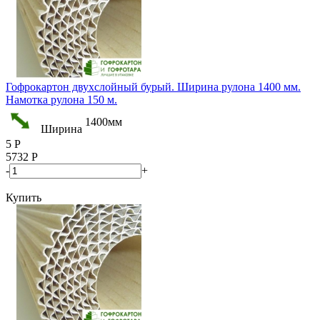
Гофрокартон двухслойный бурый. Ширина рулона 1400 мм.
Намотка рулона 150 м.
1400мм
Ширина
5
Р
5732
Р
-
+
Купить