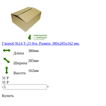
Г/короб №14 Т-23 бур. Размер: 380х285х162 мм.
380мм
Длина
285мм
Ширина
162мм
Высота
31
Р
31
Р
-
+
Купить