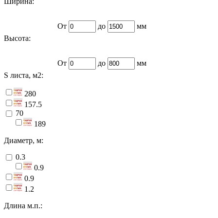
Ширина:
От
до
мм
Высота:
От
до
мм
S листа, м2:
280
157.5
70
189
Диаметр, м:
0.3
0.9
0.9
1.2
Длина м.п.: