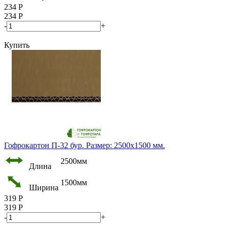
234
Р
234
Р
-
+
Купить
Гофрокартон П-32 бур. Размер: 2500х1500 мм.
2500мм
Длина
1500мм
Ширина
319
Р
319
Р
-
+