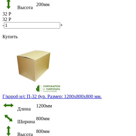
200мм
Высота
32
Р
32
Р
-
+
Купить
Г/короб н/с П-32 бур. Размер: 1200х800х800 мм.
1200мм
Длина
800мм
Ширина
800мм
Высота