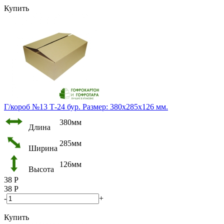
Купить
Г/короб №13 Т-24 бур. Размер: 380х285х126 мм.
380мм
Длина
285мм
Ширина
126мм
Высота
38
Р
38
Р
-
+
Купить