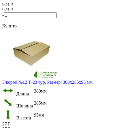
923
Р
923
Р
-
+
Купить
Г/короб №12 Т-23 бур. Размер: 380х285х95 мм.
380мм
Длина
285мм
Ширина
95мм
Высота
27
Р