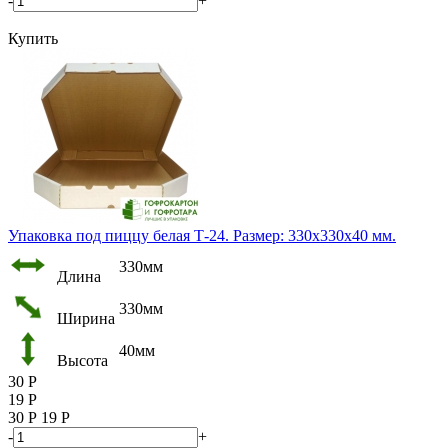
-
+
Купить
Упаковка под пиццу белая Т-24. Размер: 330х330х40 мм.
330мм
Длина
330мм
Ширина
40мм
Высота
30
Р
19
Р
30
Р
19
Р
-
+