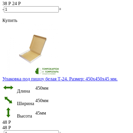
38
Р
24
Р
-
+
Купить
Упаковка под пиццу белая Т-24. Размер: 450х450х45 мм.
450мм
Длина
450мм
Ширина
45мм
Высота
48
Р
48
Р