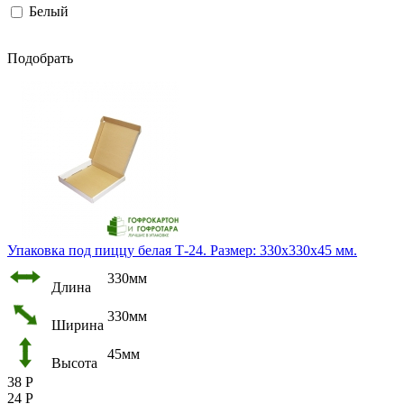
Белый
Подобрать
Упаковка под пиццу белая Т-24. Размер: 330х330х45 мм.
330мм
Длина
330мм
Ширина
45мм
Высота
38
Р
24
Р