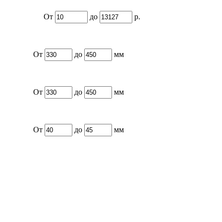
От
до
р.
От
до
мм
От
до
мм
От
до
мм