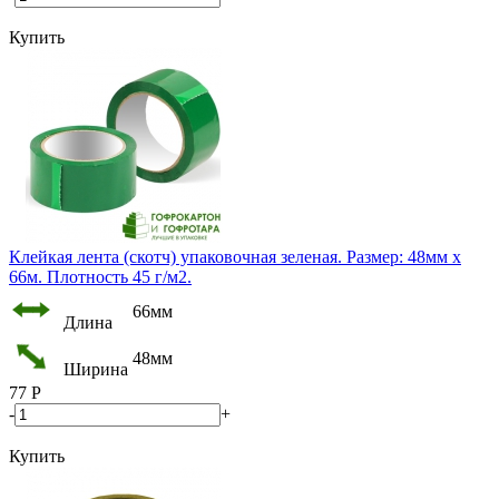
Купить
Клейкая лента (скотч) упаковочная зеленая. Размер: 48мм х
66м. Плотность 45 г/м2.
66мм
Длина
48мм
Ширина
77
Р
-
+
Купить