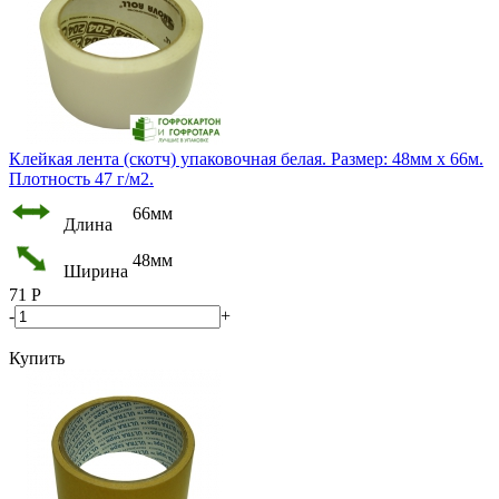
Клейкая лента (скотч) упаковочная белая. Размер: 48мм х 66м.
Плотность 47 г/м2.
66мм
Длина
48мм
Ширина
71
Р
-
+
Купить