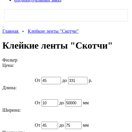
.
Главная
»
Клейкие ленты "Скотчи"
Клейкие ленты "Скотчи"
Фильтр
Цена:
От
до
р.
Длина:
От
до
мм
Ширина:
От
до
мм