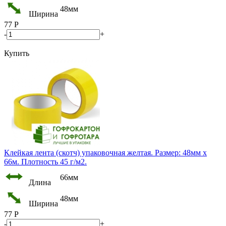
48мм
Ширина
77
Р
-
+
Купить
Клейкая лента (скотч) упаковочная желтая. Размер: 48мм х
66м. Плотность 45 г/м2.
66мм
Длина
48мм
Ширина
77
Р
-
+