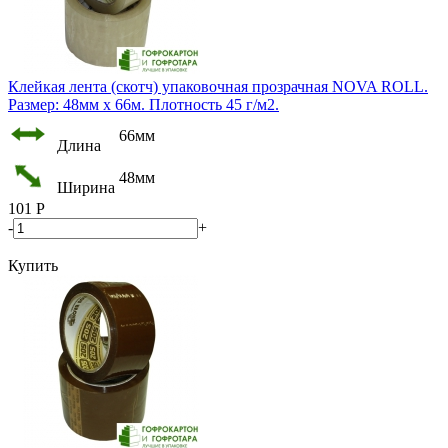
Клейкая лента (скотч) упаковочная прозрачная NOVA ROLL.
Размер: 48мм х 66м. Плотность 45 г/м2.
66мм
Длина
48мм
Ширина
101
Р
-
+
Купить