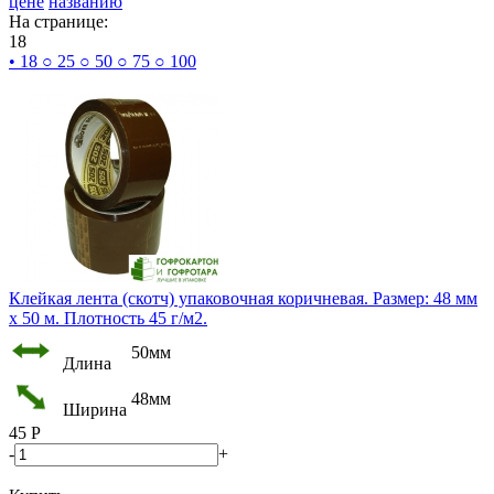
цене
названию
На странице:
18
• 18
○ 25
○ 50
○ 75
○ 100
Клейкая лента (скотч) упаковочная коричневая. Размер: 48 мм
х 50 м. Плотность 45 г/м2.
50мм
Длина
48мм
Ширина
45
Р
-
+