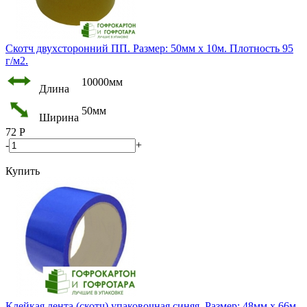
Скотч двухсторонний ПП. Размер: 50мм х 10м. Плотность 95
г/м2.
10000мм
Длина
50мм
Ширина
72
Р
-
+
Купить
Клейкая лента (скотч) упаковочная синяя. Размер: 48мм х 66м.