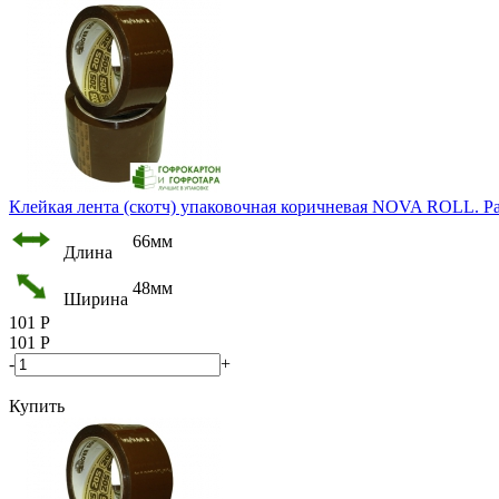
Клейкая лента (скотч) упаковочная коричневая NOVA ROLL. Раз
66мм
Длина
48мм
Ширина
101
Р
101
Р
-
+
Купить