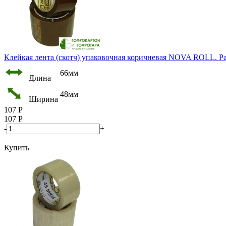
Клейкая лента (скотч) упаковочная коричневая NOVA ROLL. Раз
66мм
Длина
48мм
Ширина
107
Р
107
Р
-
+
Купить