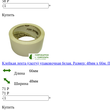
58
Р
-
+
Купить
Клейкая лента (скотч) упаковочная белая. Размер: 48мм х 66м. П
66мм
Длина
48мм
Ширина
71
Р
71
Р
-
+
Купить