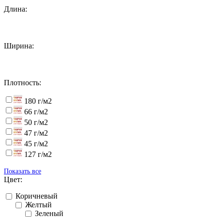
Длина:
Ширина:
Плотность:
180 г/м2
66 г/м2
50 г/м2
47 г/м2
45 г/м2
127 г/м2
Показать все
Цвет:
Коричневый
Желтый
Зеленый