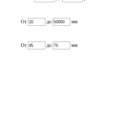
От
до
мм
От
до
мм