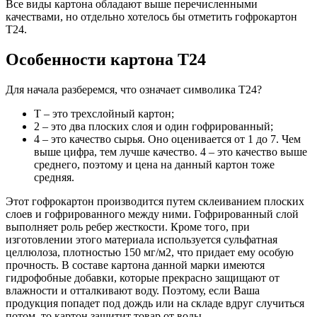
Все виды картона обладают выше перечисленными
качествами, но отдельно хотелось бы отметить гофрокартон
Т24.
Особенности картона Т24
Для начала разберемся, что означает символика Т24?
Т – это трехслойный картон;
2 – это два плоских слоя и один гофрированный;
4 – это качество сырья. Оно оценивается от 1 до 7. Чем
выше цифра, тем лучше качество. 4 – это качество выше
среднего, поэтому и цена на данный картон тоже
средняя.
Этот гофрокартон производится путем склеиванием плоских
слоев и гофрированного между ними. Гофрированный слой
выполняет роль ребер жесткости. Кроме того, при
изготовлении этого материала используется сульфатная
целлюлоза, плотностью 150 мг/м2, что придает ему особую
прочность. В составе картона данной марки имеются
гидрофобные добавки, которые прекрасно защищают от
влажности и отталкивают воду. Поэтому, если Ваша
продукция попадет под дождь или на складе вдруг случиться
потом, то картон защитит товар от воды.