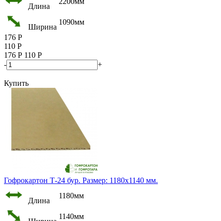
2200мм
Длина
1090мм
Ширина
176
Р
110
Р
176
Р
110
Р
-
+
Купить
Гофрокартон Т-24 бур. Размер: 1180х1140 мм.
1180мм
Длина
1140мм