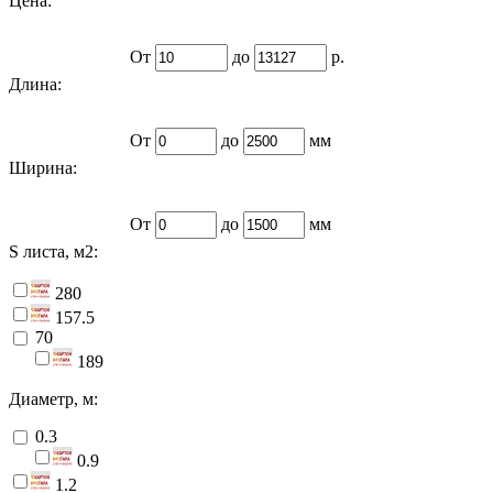
Цена:
От
до
р.
Длина:
От
до
мм
Ширина:
От
до
мм
S листа, м2:
280
157.5
70
189
Диаметр, м:
0.3
0.9
1.2