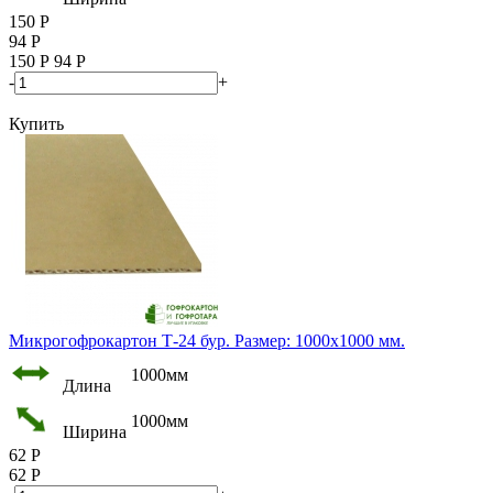
150
Р
94
Р
150
Р
94
Р
-
+
Купить
Микрогофрокартон Т-24 бур. Размер: 1000х1000 мм.
1000мм
Длина
1000мм
Ширина
62
Р
62
Р