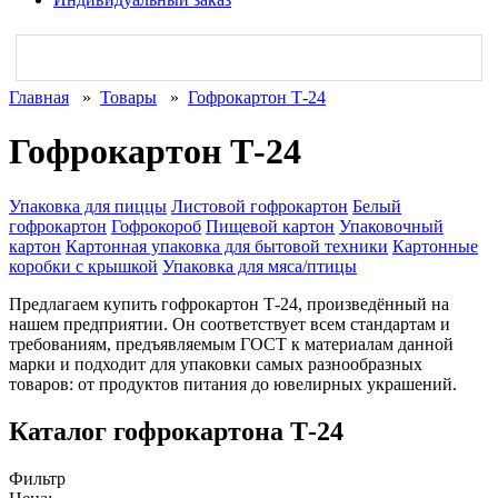
Главная
»
Товары
»
Гофрокартон Т-24
Гофрокартон Т-24
Упаковка для пиццы
Листовой гофрокартон
Белый
гофрокартон
Гофрокороб
Пищевой картон
Упаковочный
картон
Картонная упаковка для бытовой техники
Картонные
коробки с крышкой
Упаковка для мяса/птицы
Предлагаем купить гофрокартон Т-24, произведённый на
нашем предприятии. Он соответствует всем стандартам и
требованиям, предъявляемым ГОСТ к материалам данной
марки и подходит для упаковки самых разнообразных
товаров: от продуктов питания до ювелирных украшений.
Каталог гофрокартона Т-24
Фильтр