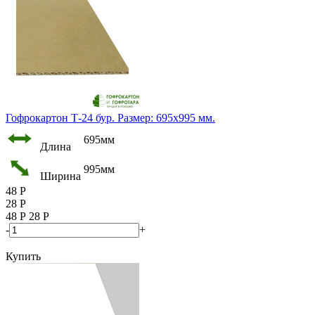
Гофрокартон Т-24 бур. Размер: 695х995 мм.
695мм
Длина
995мм
Ширина
48
Р
28
Р
48
Р
28
Р
-
+
Купить