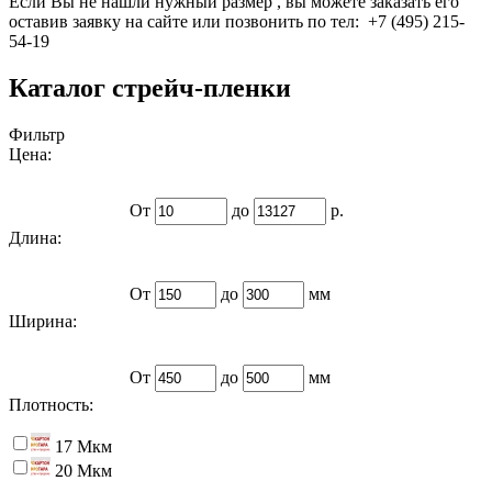
Если Вы не нашли нужный размер , вы можете заказать его
оставив заявку на сайте или позвонить по тел: +7 (495) 215-
54-19
Каталог стрейч-пленки
Фильтр
Цена:
От
до
р.
Длина:
От
до
мм
Ширина:
От
до
мм
Плотность:
17 Мкм
20 Мкм