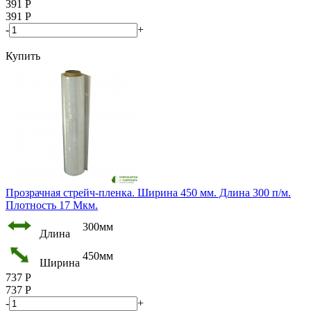
391
Р
391
Р
-
+
Купить
Прозрачная стрейч-пленка. Ширина 450 мм. Длина 300 п/м.
Плотность 17 Мкм.
300мм
Длина
450мм
Ширина
737
Р
737
Р
-
+