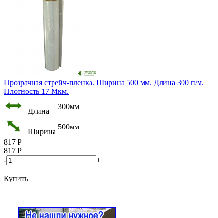
Прозрачная стрейч-пленка. Ширина 500 мм. Длина 300 п/м.
Плотность 17 Мкм.
300мм
Длина
500мм
Ширина
817
Р
817
Р
-
+
Купить