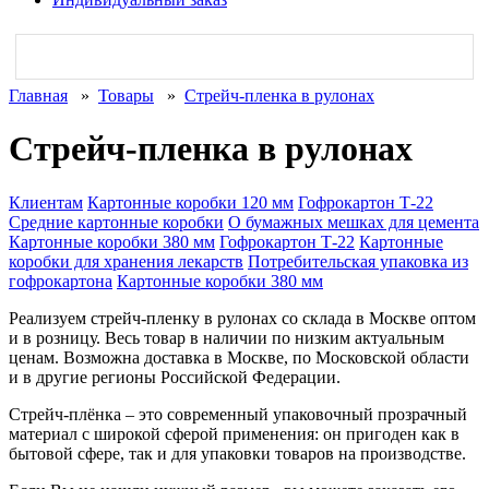
Главная
»
Товары
»
Cтрейч-пленка в рулонах
Cтрейч-пленка в рулонах
Клиентам
Картонные коробки 120 мм
Гофрокартон Т-22
Средние картонные коробки
О бумажных мешках для цемента
Картонные коробки 380 мм
Гофрокартон Т-22
Картонные
коробки для хранения лекарств
Потребительская упаковка из
гофрокартона
Картонные коробки 380 мм
Реализуем стрейч-пленку в рулонах со склада в Москве оптом
и в розницу. Весь товар в наличии по низким актуальным
ценам. Возможна доставка в Москве, по Московской области
и в другие регионы Российской Федерации.
Стрейч-плёнка – это современный упаковочный прозрачный
материал с широкой сферой применения: он пригоден как в
бытовой сфере, так и для упаковки товаров на производстве.