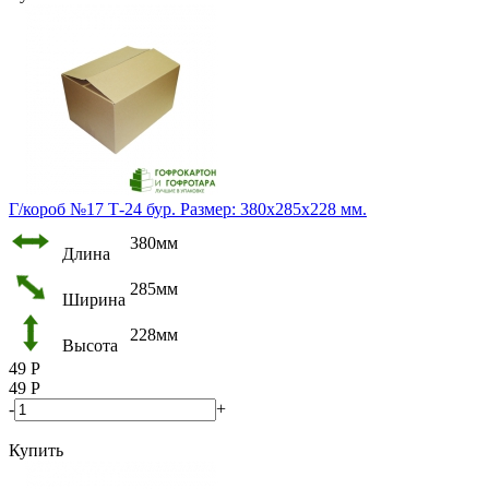
Г/короб №17 Т-24 бур. Размер: 380х285х228 мм.
380мм
Длина
285мм
Ширина
228мм
Высота
49
Р
49
Р
-
+
Купить