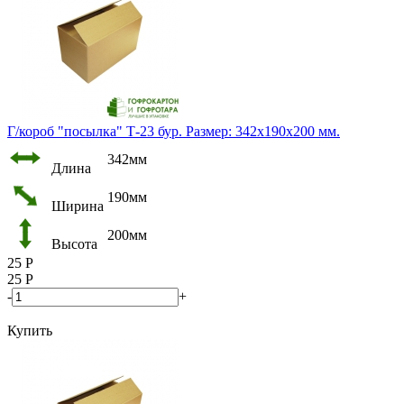
Г/короб "посылка" Т-23 бур. Размер: 342х190х200 мм.
342мм
Длина
190мм
Ширина
200мм
Высота
25
Р
25
Р
-
+
Купить