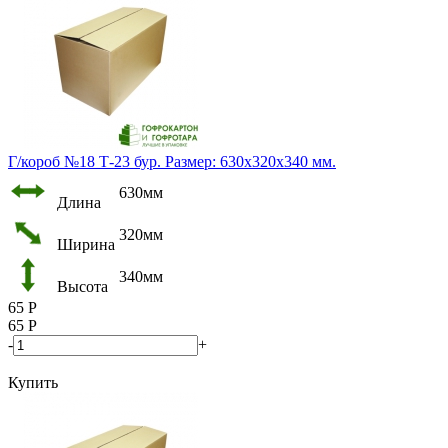
Г/короб №18 Т-23 бур. Размер: 630х320х340 мм.
630мм
Длина
320мм
Ширина
340мм
Высота
65
Р
65
Р
-
+
Купить