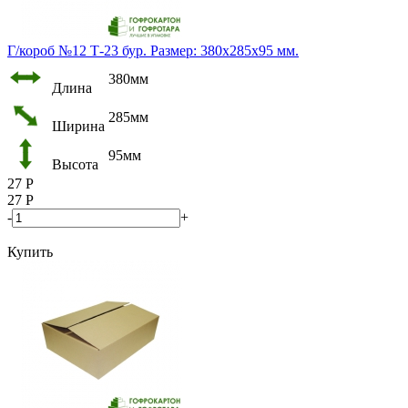
Г/короб №12 Т-23 бур. Размер: 380х285х95 мм.
380мм
Длина
285мм
Ширина
95мм
Высота
27
Р
27
Р
-
+
Купить