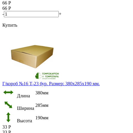
66
Р
66
Р
-
+
Купить
Г/короб №16 Т-23 бур. Размер: 380х285х190 мм.
380мм
Длина
285мм
Ширина
190мм
Высота
33
Р
33
Р