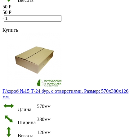
Высота
50
Р
50
Р
-
+
Купить
Г/короб №15 Т-24 бур. с отверстиями. Размер: 570х380х126
мм.
570мм
Длина
380мм
Ширина
126мм
Высота