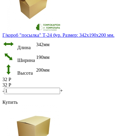
Г/короб "посылка" Т-24 бур. Размер: 342х190х200 мм.
342мм
Длина
190мм
Ширина
200мм
Высота
32
Р
32
Р
-
+
Купить