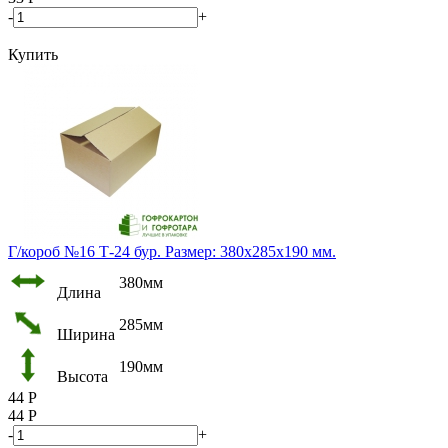
-
+
Купить
Г/короб №16 Т-24 бур. Размер: 380х285х190 мм.
380мм
Длина
285мм
Ширина
190мм
Высота
44
Р
44
Р
-
+