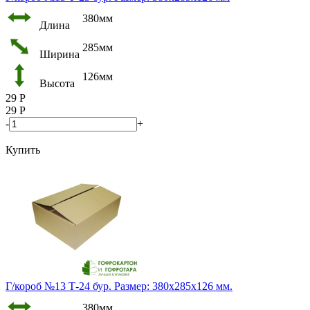
380мм
Длина
285мм
Ширина
126мм
Высота
29
Р
29
Р
-
+
Купить
Г/короб №13 Т-24 бур. Размер: 380х285х126 мм.
380мм