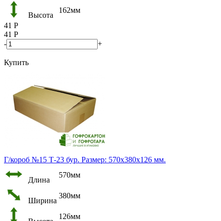
162мм
Высота
41
Р
41
Р
-
+
Купить
Г/короб №15 Т-23 бур. Размер: 570х380х126 мм.
570мм
Длина
380мм
Ширина
126мм