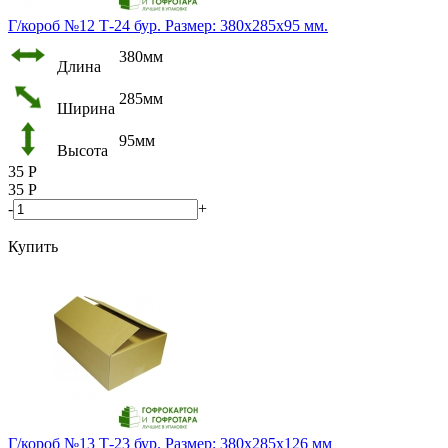
Г/короб №12 Т-24 бур. Размер: 380х285х95 мм.
380мм
Длина
285мм
Ширина
95мм
Высота
35
Р
35
Р
-
+
Купить
Г/короб №13 Т-23 бур. Размер: 380х285х126 мм