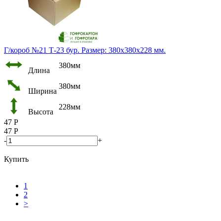
Г/короб №21 Т-23 бур. Размер: 380х380х228 мм.
380мм
Длина
380мм
Ширина
228мм
Высота
47
Р
47
Р
-
+
Купить
1
2
>