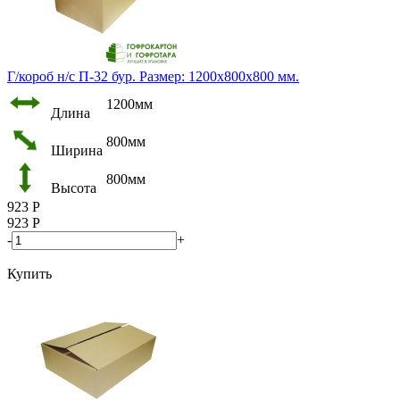
Г/короб н/с П-32 бур. Размер: 1200х800х800 мм.
1200мм
Длина
800мм
Ширина
800мм
Высота
923
Р
923
Р
-
+
Купить