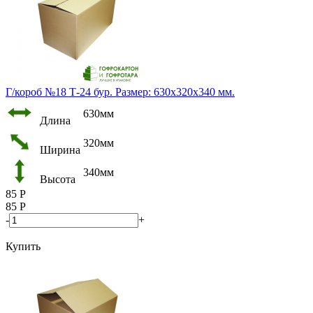
Г/короб №18 Т-24 бур. Размер: 630х320х340 мм.
630мм
Длина
320мм
Ширина
340мм
Высота
85
Р
85
Р
-
+
Купить