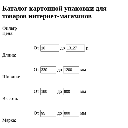
Каталог картонной упаковки для
товаров интернет-магазинов
Фильтр
Цена:
От
до
р.
Длина:
От
до
мм
Ширина:
От
до
мм
Высота:
От
до
мм
Марка: