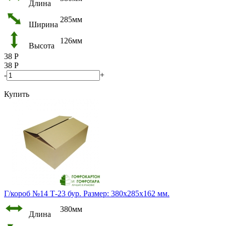
Длина
285мм
Ширина
126мм
Высота
38
Р
38
Р
-
+
Купить
Г/короб №14 Т-23 бур. Размер: 380х285х162 мм.
380мм
Длина