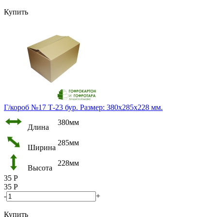
Купить
Г/короб №17 Т-23 бур. Размер: 380х285х228 мм.
380мм
Длина
285мм
Ширина
228мм
Высота
35
Р
35
Р
-
+
Купить