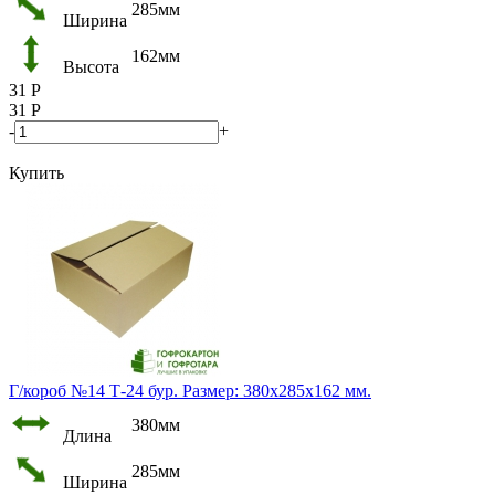
285мм
Ширина
162мм
Высота
31
Р
31
Р
-
+
Купить
Г/короб №14 Т-24 бур. Размер: 380х285х162 мм.
380мм
Длина
285мм
Ширина