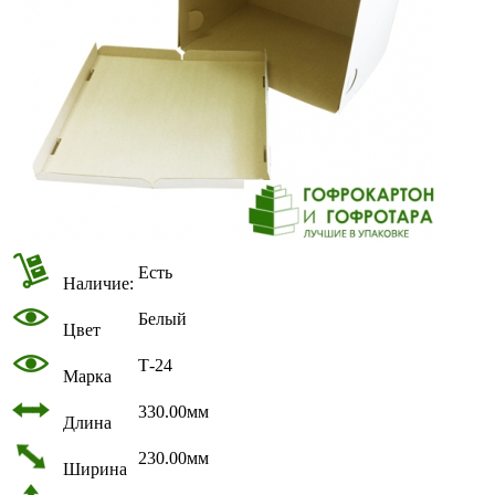
Есть
Наличие:
Белый
Цвет
Т-24
Марка
330.00мм
Длина
230.00мм
Ширина