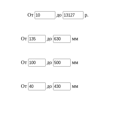
От
до
р.
От
до
мм
От
до
мм
От
до
мм