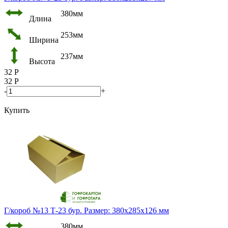
380мм
Длина
253мм
Ширина
237мм
Высота
32
Р
32
Р
-
+
Купить
Г/короб №13 Т-23 бур. Размер: 380х285х126 мм
380мм