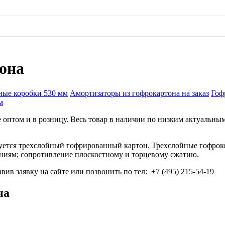
тона
ные коробки 530 мм
Амортизаторы из гофрокартона на заказ
Гоф
м
е оптом и в розницу. Весь товар в наличии по низким актуальны
зуется трехслойный гофрированный картон. Трехслойные гофрок
ниям; сопротивление плоскостному и торцевому сжатию.
вив заявку на сайте или позвонить по тел: +7 (495) 215-54-19
на