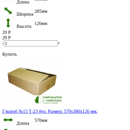
Длина
285мм
Ширина
126мм
Высота
29
Р
29
Р
-
+
Купить
Г/короб №15 Т-23 бур. Размер: 570х380х126 мм.
570мм
Длина