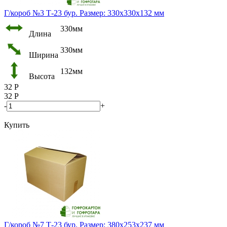
Г/короб №3 Т-23 бур. Размер: 330х330х132 мм
330мм
Длина
330мм
Ширина
132мм
Высота
32
Р
32
Р
-
+
Купить
Г/короб №7 Т-23 бур. Размер: 380х253х237 мм