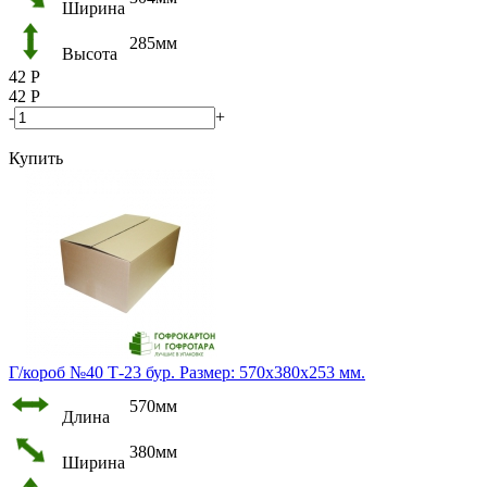
Ширина
285мм
Высота
42
Р
42
Р
-
+
Купить
Г/короб №40 Т-23 бур. Размер: 570х380х253 мм.
570мм
Длина
380мм
Ширина