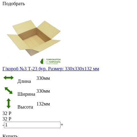
Подобрать
Г/короб №3 Т-23 бур. Размер: 330х330х132 мм
330мм
Длина
330мм
Ширина
132мм
Высота
32
Р
32
Р
-
+
Купить