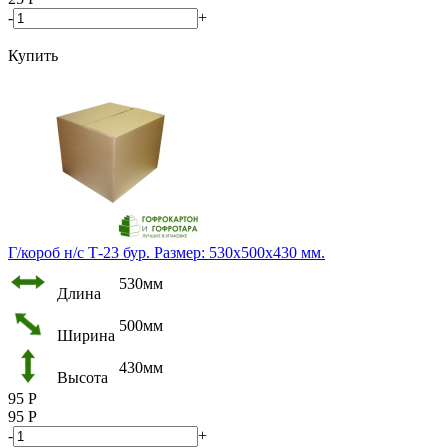
-
+
Купить
Г/короб н/с Т-23 бур. Размер: 530х500х430 мм.
530мм
Длина
500мм
Ширина
430мм
Высота
95
Р
95
Р
-
+