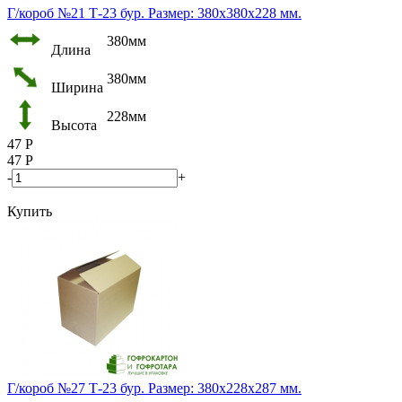
Г/короб №21 Т-23 бур. Размер: 380х380х228 мм.
380мм
Длина
380мм
Ширина
228мм
Высота
47
Р
47
Р
-
+
Купить
Г/короб №27 Т-23 бур. Размер: 380х228х287 мм.