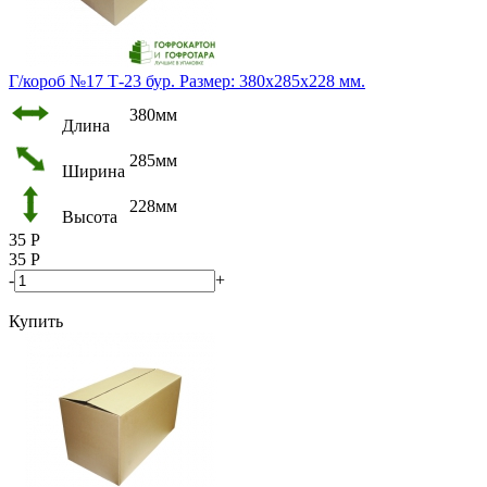
Г/короб №17 Т-23 бур. Размер: 380х285х228 мм.
380мм
Длина
285мм
Ширина
228мм
Высота
35
Р
35
Р
-
+
Купить