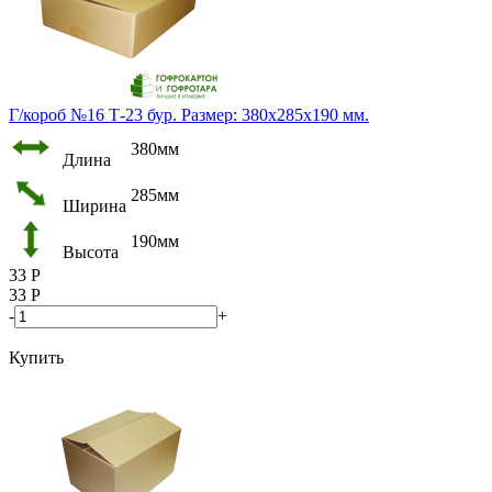
Г/короб №16 Т-23 бур. Размер: 380х285х190 мм.
380мм
Длина
285мм
Ширина
190мм
Высота
33
Р
33
Р
-
+
Купить