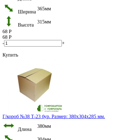
365мм
Ширина
315мм
Высота
68
Р
68
Р
-
+
Купить
Г/короб №38 Т-23 бур. Размер: 380х304х285 мм.
380мм
Длина
304мм