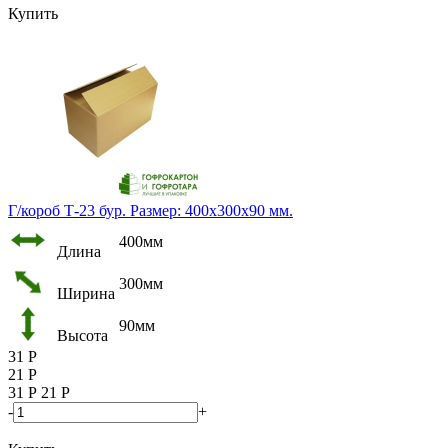
Купить
Г/короб Т-23 бур. Размер: 400х300х90 мм.
400мм
Длина
300мм
Ширина
90мм
Высота
31
Р
21
Р
31
Р
21
Р
-
+