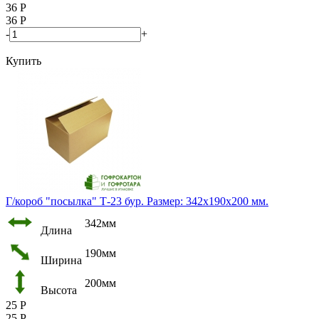
36
Р
36
Р
-
+
Купить
Г/короб "посылка" Т-23 бур. Размер: 342х190х200 мм.
342мм
Длина
190мм
Ширина
200мм
Высота
25
Р
25
Р