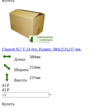
Купить
Г/короб №7 Т-24 бур. Размер: 380х253х237 мм.
380мм
Длина
253мм
Ширина
237мм
Высота
43
Р
43
Р
-
+
Купить