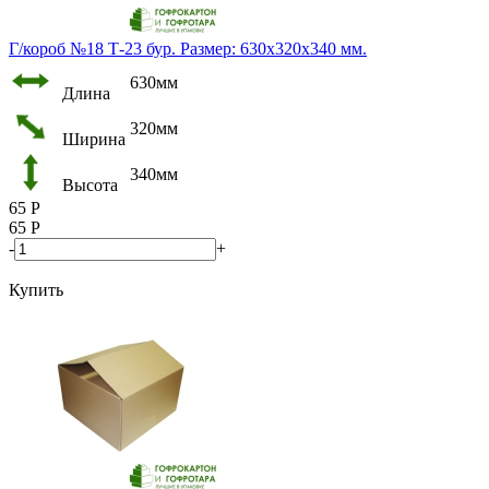
Г/короб №18 Т-23 бур. Размер: 630х320х340 мм.
630мм
Длина
320мм
Ширина
340мм
Высота
65
Р
65
Р
-
+
Купить