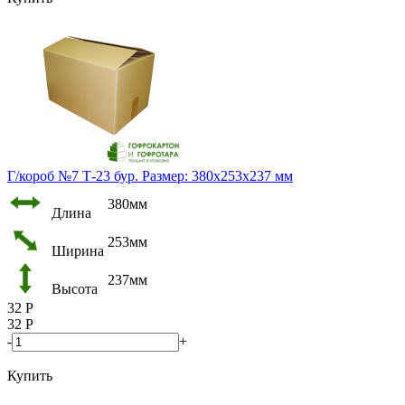
Г/короб №7 Т-23 бур. Размер: 380х253х237 мм
380мм
Длина
253мм
Ширина
237мм
Высота
32
Р
32
Р
-
+
Купить