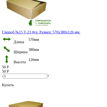
Г/короб №15 Т-23 бур. Размер: 570х380х126 мм.
570мм
Длина
380мм
Ширина
126мм
Высота
50
Р
50
Р
-
+
Купить