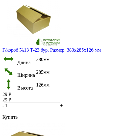
Г/короб №13 Т-23 бур. Размер: 380х285х126 мм
380мм
Длина
285мм
Ширина
126мм
Высота
29
Р
29
Р
-
+
Купить