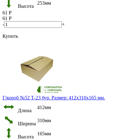
253мм
Высота
61
Р
61
Р
-
+
Купить
Г/короб №52 Т-23 бур. Размер: 412х310х165 мм.
412мм
Длина
310мм
Ширина
165мм
Высота