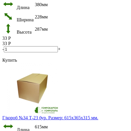
380мм
Длина
228мм
Ширина
287мм
Высота
33
Р
33
Р
-
+
Купить
Г/короб №34 Т-23 бур. Размер: 615х365х315 мм.
615мм
Длина