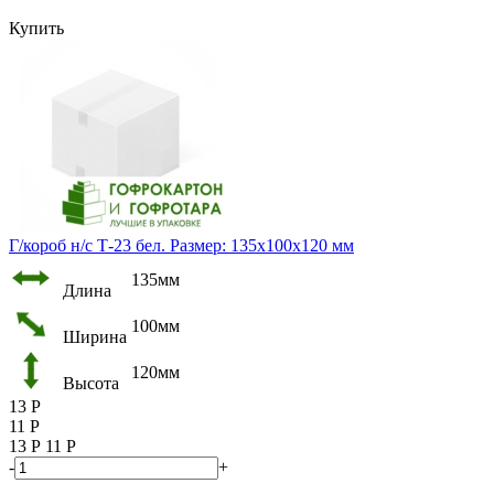
Купить
Г/короб н/с Т-23 бел. Размер: 135х100х120 мм
135мм
Длина
100мм
Ширина
120мм
Высота
13
Р
11
Р
13
Р
11
Р
-
+