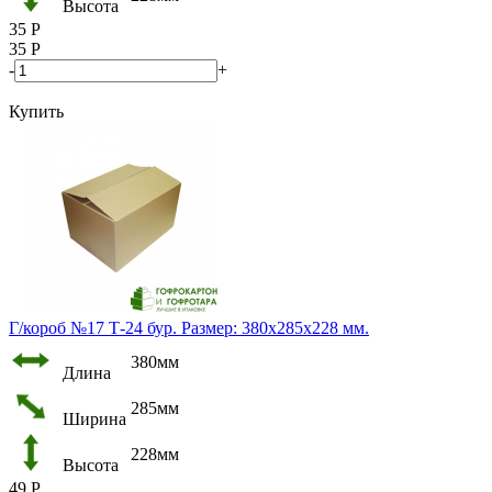
Высота
35
Р
35
Р
-
+
Купить
Г/короб №17 Т-24 бур. Размер: 380х285х228 мм.
380мм
Длина
285мм
Ширина
228мм
Высота
49
Р