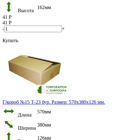
162мм
Высота
41
Р
41
Р
-
+
Купить
Г/короб №15 Т-23 бур. Размер: 570х380х126 мм.
570мм
Длина
380мм
Ширина
126мм