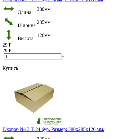
380мм
Длина
285мм
Ширина
126мм
Высота
29
Р
29
Р
-
+
Купить
Г/короб №13 Т-24 бур. Размер: 380х285х126 мм.
380мм