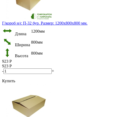
Г/короб н/с П-32 бур. Размер: 1200х800х800 мм.
1200мм
Длина
800мм
Ширина
800мм
Высота
923
Р
923
Р
-
+
Купить