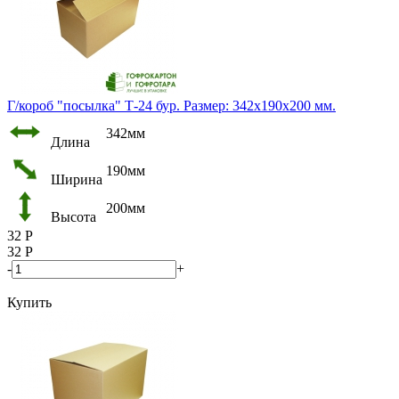
Г/короб "посылка" Т-24 бур. Размер: 342х190х200 мм.
342мм
Длина
190мм
Ширина
200мм
Высота
32
Р
32
Р
-
+
Купить