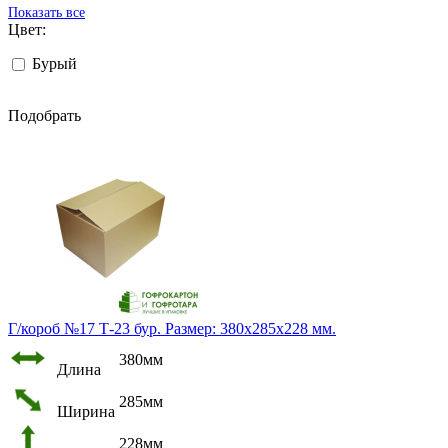
Показать все
Цвет:
Бурый
Подобрать
Г/короб №17 Т-23 бур. Размер: 380х285х228 мм.
380мм
Длина
285мм
Ширина
228мм