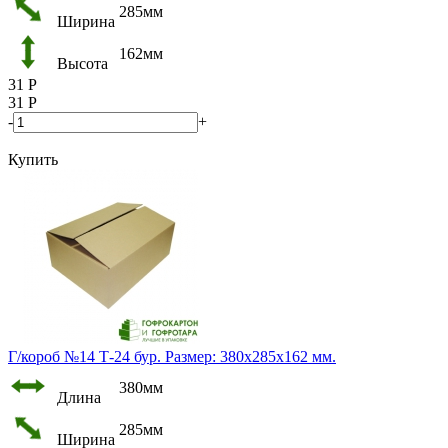
285мм
Ширина
162мм
Высота
31
Р
31
Р
-
+
Купить
Г/короб №14 Т-24 бур. Размер: 380х285х162 мм.
380мм
Длина
285мм
Ширина