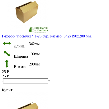
Г/короб "посылка" Т-23 бур. Размер: 342х190х200 мм.
342мм
Длина
190мм
Ширина
200мм
Высота
25
Р
25
Р
-
+
Купить