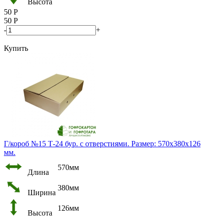
Высота
50
Р
50
Р
-
+
Купить
Г/короб №15 Т-24 бур. с отверстиями. Размер: 570х380х126
мм.
570мм
Длина
380мм
Ширина
126мм
Высота