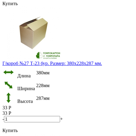
Купить
Г/короб №27 Т-23 бур. Размер: 380х228х287 мм.
380мм
Длина
228мм
Ширина
287мм
Высота
33
Р
33
Р
-
+
Купить