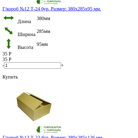
Г/короб №12 Т-24 бур. Размер: 380х285х95 мм.
380мм
Длина
285мм
Ширина
95мм
Высота
35
Р
35
Р
-
+
Купить
Г/короб №13 Т-23 бур. Размер: 380х285х126 мм