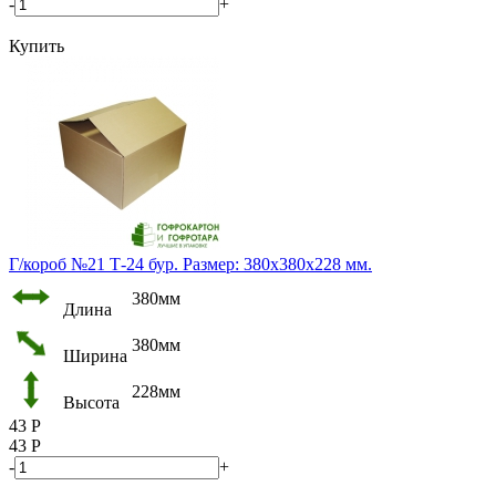
-
+
Купить
Г/короб №21 Т-24 бур. Размер: 380х380х228 мм.
380мм
Длина
380мм
Ширина
228мм
Высота
43
Р
43
Р
-
+