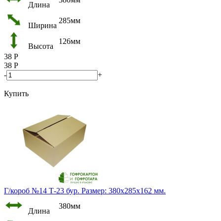
Длина
285мм
Ширина
126мм
Высота
38
Р
38
Р
-
+
Купить
Г/короб №14 Т-23 бур. Размер: 380х285х162 мм.
380мм
Длина