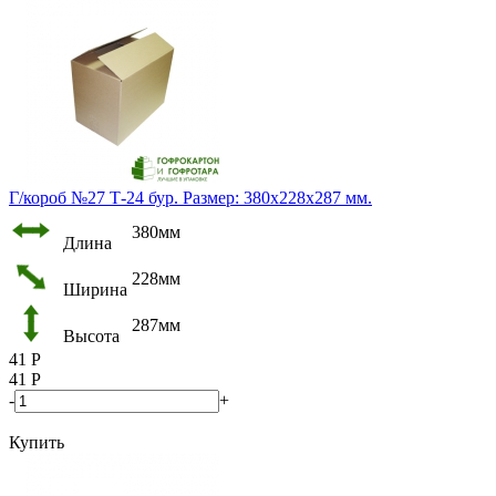
Г/короб №27 Т-24 бур. Размер: 380х228х287 мм.
380мм
Длина
228мм
Ширина
287мм
Высота
41
Р
41
Р
-
+
Купить