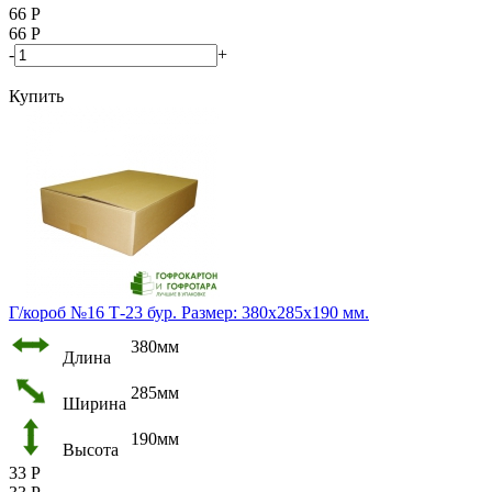
66
Р
66
Р
-
+
Купить
Г/короб №16 Т-23 бур. Размер: 380х285х190 мм.
380мм
Длина
285мм
Ширина
190мм
Высота
33
Р