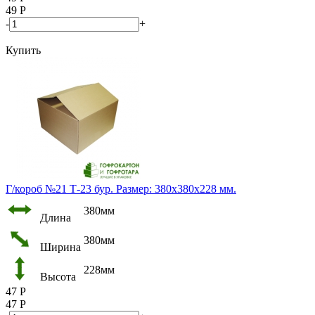
49
Р
-
+
Купить
Г/короб №21 Т-23 бур. Размер: 380х380х228 мм.
380мм
Длина
380мм
Ширина
228мм
Высота
47
Р
47
Р