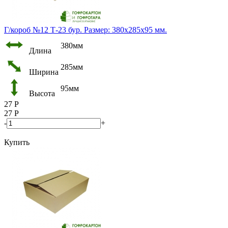
Г/короб №12 Т-23 бур. Размер: 380х285х95 мм.
380мм
Длина
285мм
Ширина
95мм
Высота
27
Р
27
Р
-
+
Купить