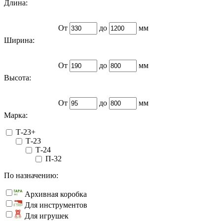
Длина:
От
до
мм
Ширина:
От
до
мм
Высота:
От
до
мм
Марка:
Т-23+
Т-23
Т-24
П-32
По назначению:
Архивная коробка
Для инструментов
Для игрушек