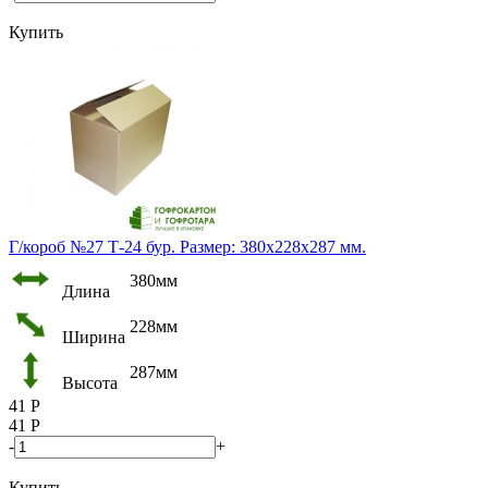
Купить
Г/короб №27 Т-24 бур. Размер: 380х228х287 мм.
380мм
Длина
228мм
Ширина
287мм
Высота
41
Р
41
Р
-
+
Купить