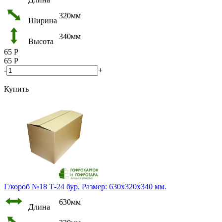
320мм
Ширина
340мм
Высота
65
Р
65
Р
-
+
Купить
Г/короб №18 Т-24 бур. Размер: 630х320х340 мм.
630мм
Длина