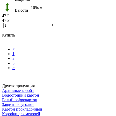
165мм
Высота
47
Р
47
Р
-
+
Купить
<
1
2
3
>
Другая продукция
Архивные короба
Водостойкий картон
Белый гофрокартон
Защитные уголки
Картон прокладочный
Коробки для мелочей