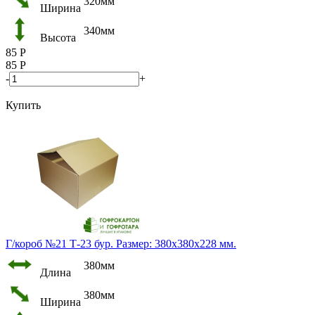
320мм
Ширина
340мм
Высота
85
Р
85
Р
-
+
Купить
Г/короб №21 Т-23 бур. Размер: 380х380х228 мм.
380мм
Длина
380мм
Ширина