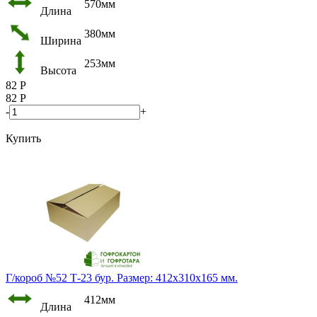
570мм
Длина
380мм
Ширина
253мм
Высота
82
Р
82
Р
-
+
Купить
Г/короб №52 Т-23 бур. Размер: 412х310х165 мм.
412мм
Длина