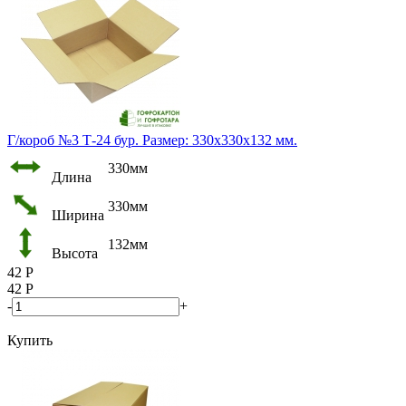
Г/короб №3 Т-24 бур. Размер: 330х330х132 мм.
330мм
Длина
330мм
Ширина
132мм
Высота
42
Р
42
Р
-
+
Купить