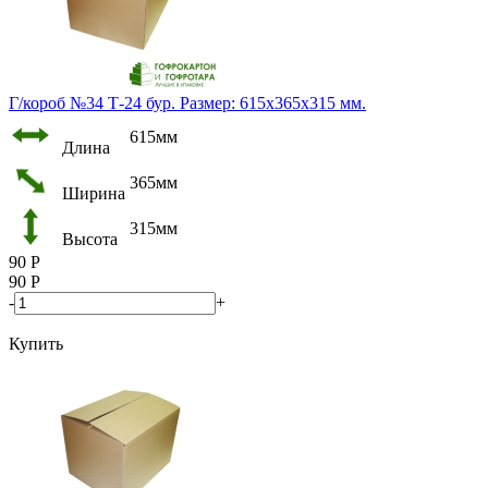
Г/короб №34 Т-24 бур. Размер: 615х365х315 мм.
615мм
Длина
365мм
Ширина
315мм
Высота
90
Р
90
Р
-
+
Купить