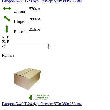
Г/короб №40 Т-23 бур. Размер: 570х380х253 мм.
570мм
Длина
380мм
Ширина
253мм
Высота
61
Р
61
Р
-
+
Купить
Г/короб №40 Т-24 бур. Размер: 570х380х253 мм.