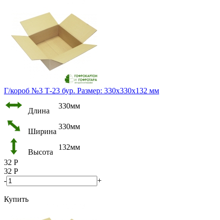
Г/короб №3 Т-23 бур. Размер: 330х330х132 мм
330мм
Длина
330мм
Ширина
132мм
Высота
32
Р
32
Р
-
+
Купить