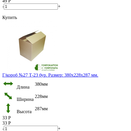
49
Р
-
+
Купить
Г/короб №27 Т-23 бур. Размер: 380х228х287 мм.
380мм
Длина
228мм
Ширина
287мм
Высота
33
Р
33
Р
-
+