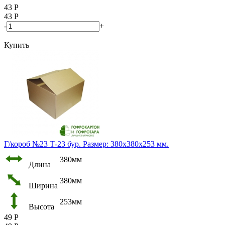
43
Р
43
Р
-
+
Купить
Г/короб №23 Т-23 бур. Размер: 380х380х253 мм.
380мм
Длина
380мм
Ширина
253мм
Высота
49
Р