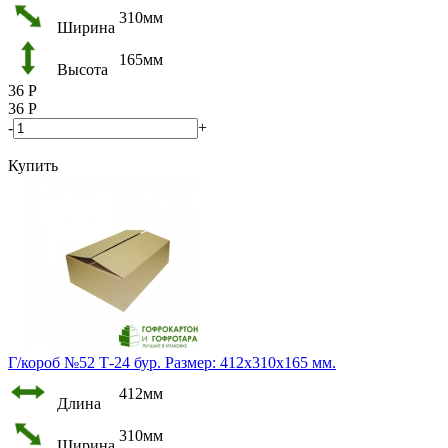
310мм
Ширина
165мм
Высота
36
Р
36
Р
-
+
Купить
Г/короб №52 Т-24 бур. Размер: 412х310х165 мм.
412мм
Длина
310мм
Ширина