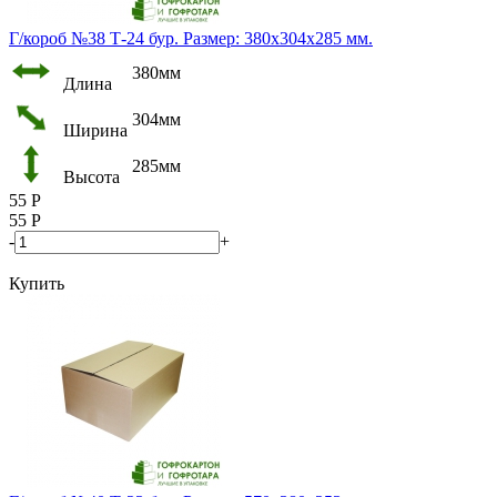
Г/короб №38 Т-24 бур. Размер: 380х304х285 мм.
380мм
Длина
304мм
Ширина
285мм
Высота
55
Р
55
Р
-
+
Купить