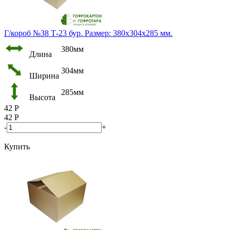
Г/короб №38 Т-23 бур. Размер: 380х304х285 мм.
380мм
Длина
304мм
Ширина
285мм
Высота
42
Р
42
Р
-
+
Купить