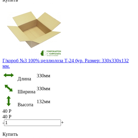
Г/короб №3 100% целлюлоза Т-24 бур. Размер: 330х330х132
мм.
330мм
Длина
330мм
Ширина
132мм
Высота
40
Р
40
Р
-
+
Купить