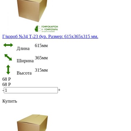
Г/короб №34 Т-23 бур. Размер: 615х365х315 мм.
615мм
Длина
365мм
Ширина
315мм
Высота
68
Р
68
Р
-
+
Купить