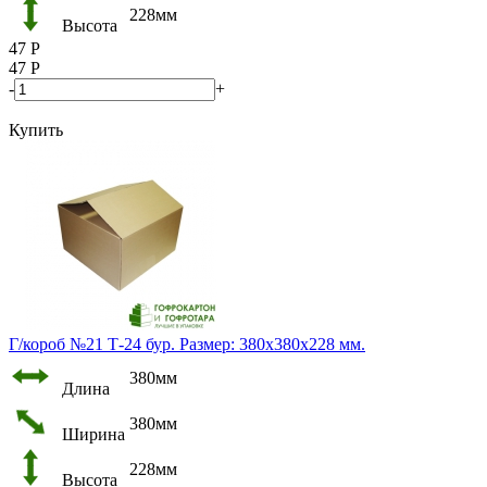
228мм
Высота
47
Р
47
Р
-
+
Купить
Г/короб №21 Т-24 бур. Размер: 380х380х228 мм.
380мм
Длина
380мм
Ширина
228мм
Высота