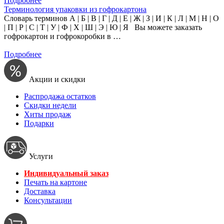
Подробнее
Терминология упаковки из гофрокартона
Словарь терминов А | Б | В | Г | Д | Е | Ж | З | И | К | Л | М | Н | О
| П | Р | С | Т | У | Ф | Х | Ш | Э | Ю | Я Вы можете заказать
гофрокартон и гофрокоробки в …
Подробнее
Акции и скидки
Распродажа остатков
Скидки недели
Хиты продаж
Подарки
Услуги
Индивидуальный заказ
Печать на картоне
Доставка
Консультации