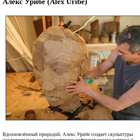
Алекс Урибе (Alex Uribe)
Вдохновлённый природой, Алекс Урибе создает скульптуры
исключительно из второсортного гофрированного картона и