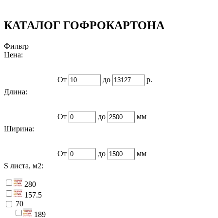
КАТАЛОГ ГОФРОКАРТОНА
Фильтр
Цена:
От
до
р.
Длина:
От
до
мм
Ширина:
От
до
мм
S листа, м2:
280
157.5
70
189