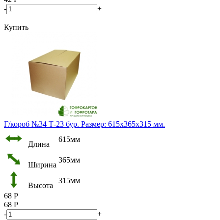
-
+
Купить
Г/короб №34 Т-23 бур. Размер: 615х365х315 мм.
615мм
Длина
365мм
Ширина
315мм
Высота
68
Р
68
Р
-
+