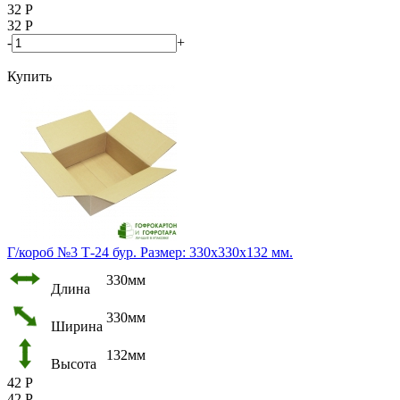
32
Р
32
Р
-
+
Купить
Г/короб №3 Т-24 бур. Размер: 330х330х132 мм.
330мм
Длина
330мм
Ширина
132мм
Высота
42
Р
42
Р