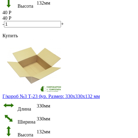
132мм
Высота
40
Р
40
Р
-
+
Купить
Г/короб №3 Т-23 бур. Размер: 330х330х132 мм
330мм
Длина
330мм
Ширина
132мм
Высота