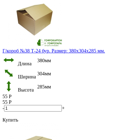
Г/короб №38 Т-24 бур. Размер: 380х304х285 мм.
380мм
Длина
304мм
Ширина
285мм
Высота
55
Р
55
Р
-
+
Купить