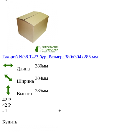
Г/короб №38 Т-23 бур. Размер: 380х304х285 мм.
380мм
Длина
304мм
Ширина
285мм
Высота
42
Р
42
Р
-
+
Купить