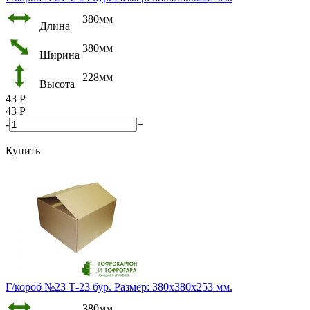
380мм
Длина
380мм
Ширина
228мм
Высота
43
Р
43
Р
-
+
Купить
Г/короб №23 Т-23 бур. Размер: 380х380х253 мм.
380мм