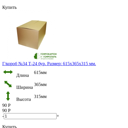
Купить
Г/короб №34 Т-24 бур. Размер: 615х365х315 мм.
615мм
Длина
365мм
Ширина
315мм
Высота
90
Р
90
Р
-
+
Купить