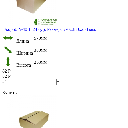
Г/короб №40 Т-24 бур. Размер: 570х380х253 мм.
570мм
Длина
380мм
Ширина
253мм
Высота
82
Р
82
Р
-
+
Купить