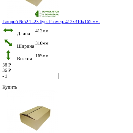
Г/короб №52 Т-23 бур. Размер: 412х310х165 мм.
412мм
Длина
310мм
Ширина
165мм
Высота
36
Р
36
Р
-
+
Купить