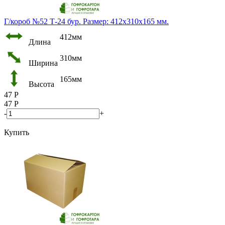
Г/короб №52 Т-24 бур. Размер: 412х310х165 мм.
412мм
Длина
310мм
Ширина
165мм
Высота
47
Р
47
Р
-
+
Купить