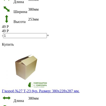
Длина
380мм
Ширина
253мм
Высота
49
Р
49
Р
-
+
Купить
Г/короб №27 Т-23 бур. Размер: 380х228х287 мм.
380мм
Длина