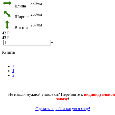
380мм
Длина
253мм
Ширина
237мм
Высота
43
Р
43
Р
-
+
Купить
<
1
2
Не нашли нужной упаковки? Перейдите к
индивидуальном
заказу
!
Сделать коробки какую я хочу!