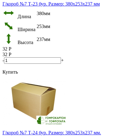
Г/короб №7 Т-23 бур. Размер: 380х253х237 мм
380мм
Длина
253мм
Ширина
237мм
Высота
32
Р
32
Р
-
+
Купить
Г/короб №7 Т-24 бур. Размер: 380х253х237 мм.