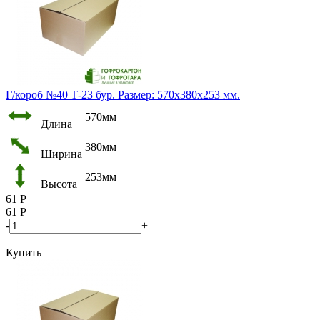
Г/короб №40 Т-23 бур. Размер: 570х380х253 мм.
570мм
Длина
380мм
Ширина
253мм
Высота
61
Р
61
Р
-
+
Купить