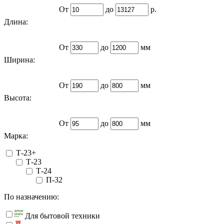
От
до
р.
Длина:
От
до
мм
Ширина:
От
до
мм
Высота:
От
до
мм
Марка:
Т-23+
Т-23
Т-24
П-32
По назначению:
Для бытовой техники