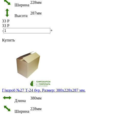
228мм
Ширина
287мм
Высота
33
Р
33
Р
-
+
Купить
Г/короб №27 Т-24 бур. Размер: 380х228х287 мм.
380мм
Длина
228мм
Ширина