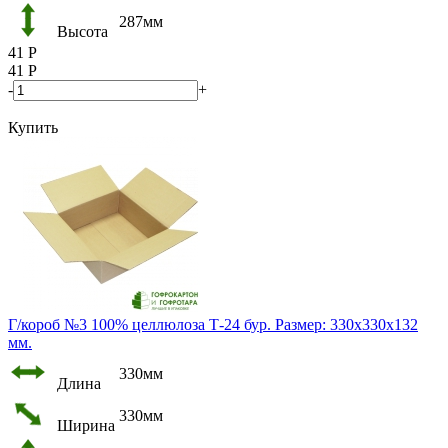
287мм
Высота
41
Р
41
Р
-
+
Купить
Г/короб №3 100% целлюлоза Т-24 бур. Размер: 330х330х132
мм.
330мм
Длина
330мм
Ширина