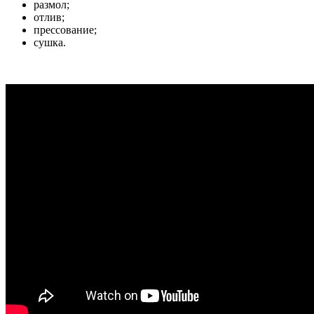
размол;
отлив;
прессование;
сушка.