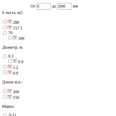
От
до
мм
S листа, м2:
280
157.5
70
189
Диаметр, м:
0.3
0.9
1.2
0.9
Длина м.п.:
200
150
Марка:
Д-11