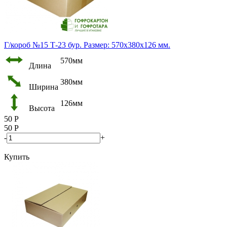
Г/короб №15 Т-23 бур. Размер: 570х380х126 мм.
570мм
Длина
380мм
Ширина
126мм
Высота
50
Р
50
Р
-
+
Купить