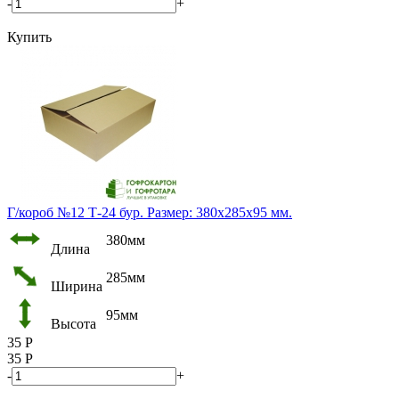
-
+
Купить
Г/короб №12 Т-24 бур. Размер: 380х285х95 мм.
380мм
Длина
285мм
Ширина
95мм
Высота
35
Р
35
Р
-
+