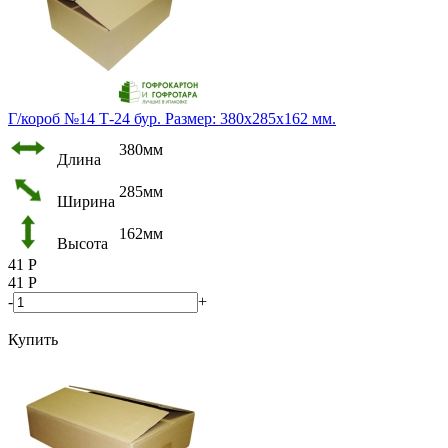
Г/короб №14 Т-24 бур. Размер: 380х285х162 мм.
380мм
Длина
285мм
Ширина
162мм
Высота
41
Р
41
Р
-
+
Купить