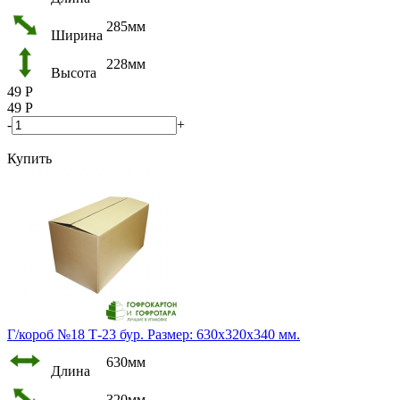
285мм
Ширина
228мм
Высота
49
Р
49
Р
-
+
Купить
Г/короб №18 Т-23 бур. Размер: 630х320х340 мм.
630мм
Длина
320мм