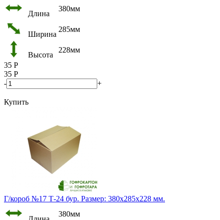
380мм
Длина
285мм
Ширина
228мм
Высота
35
Р
35
Р
-
+
Купить
Г/короб №17 Т-24 бур. Размер: 380х285х228 мм.
380мм
Длина