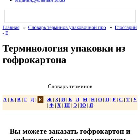
Главная
»
Словарь терминов упаковочной про
»
Глоссарий
- Е
Терминология упаковки из
гофрокартона
Словарь терминов
А
|
Б
|
В
|
Г
|
Д
|
Е
|
Ж
|
З
|
И
|
К
|
Л
|
М
|
Н
|
О
|
П
|
Р
|
С
|
Т
|
У
|
Ф
|
Х
|
Ш
|
Э
|
Ю
|
Я
Вы можете заказать гофрокартон и
гофрокоробки в нашем интернет