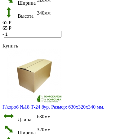
Ширина
340мм
Высота
65
Р
65
Р
-
+
Купить
Г/короб №18 Т-24 бур. Размер: 630х320х340 мм.
630мм
Длина
320мм
Ширина