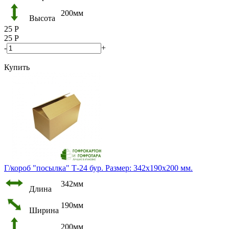
200мм
Высота
25
Р
25
Р
-
+
Купить
Г/короб "посылка" Т-24 бур. Размер: 342х190х200 мм.
342мм
Длина
190мм
Ширина
200мм