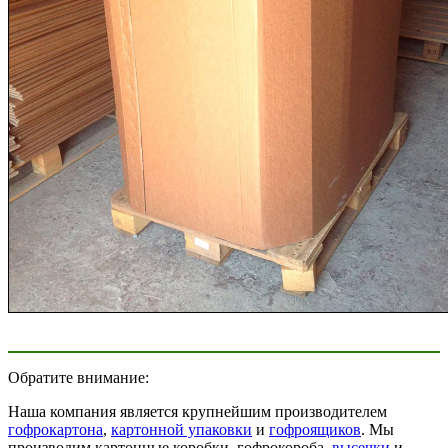
Обратите внимание:
Наша компания является крупнейшим производителем
гофрокартона
,
картонной упаковки
и
гофроящиков
. Мы
производим картонные коробки, гофрокороба,
высечки
и