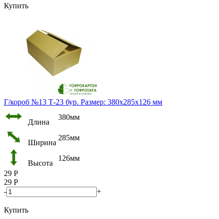
Купить
Г/короб №13 Т-23 бур. Размер: 380х285х126 мм
380мм
Длина
285мм
Ширина
126мм
Высота
29
Р
29
Р
-
+
Купить