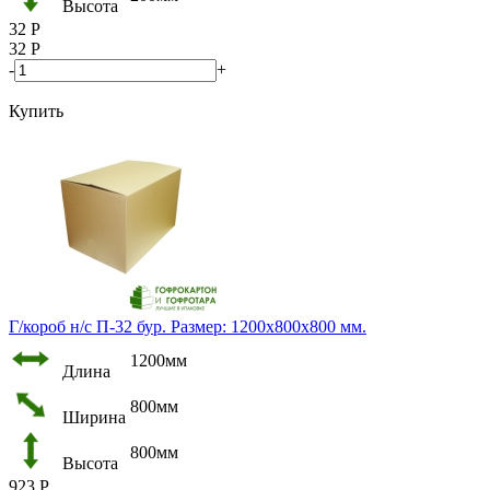
Высота
32
Р
32
Р
-
+
Купить
Г/короб н/с П-32 бур. Размер: 1200х800х800 мм.
1200мм
Длина
800мм
Ширина
800мм
Высота
923
Р