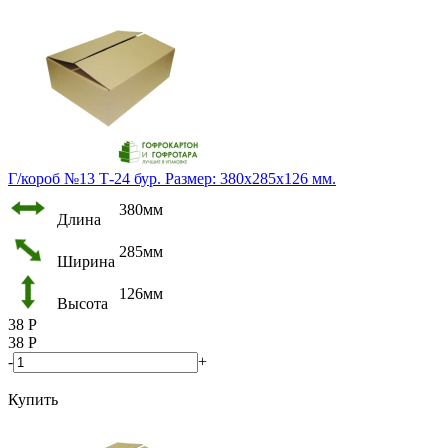
Г/короб №13 Т-24 бур. Размер: 380х285х126 мм.
380мм
Длина
285мм
Ширина
126мм
Высота
38
Р
38
Р
-
+
Купить