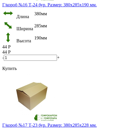
Г/короб №16 Т-24 бур. Размер: 380х285х190 мм.
380мм
Длина
285мм
Ширина
190мм
Высота
44
Р
44
Р
-
+
Купить
Г/короб №17 Т-23 бур. Размер: 380х285х228 мм.