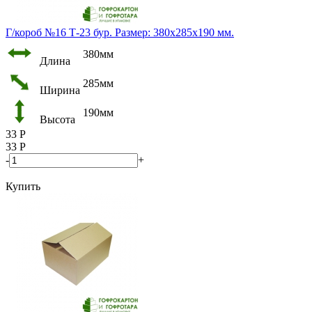
Г/короб №16 Т-23 бур. Размер: 380х285х190 мм.
380мм
Длина
285мм
Ширина
190мм
Высота
33
Р
33
Р
-
+
Купить