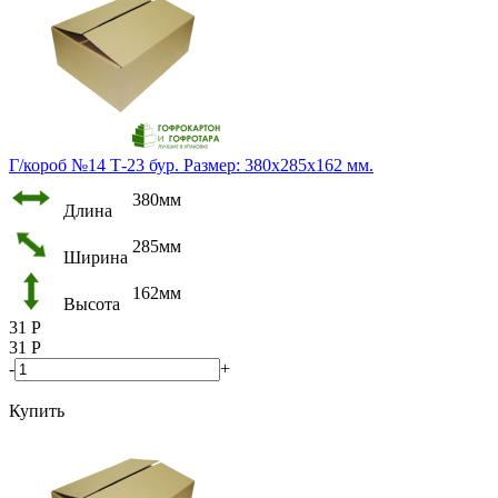
Г/короб №14 Т-23 бур. Размер: 380х285х162 мм.
380мм
Длина
285мм
Ширина
162мм
Высота
31
Р
31
Р
-
+
Купить