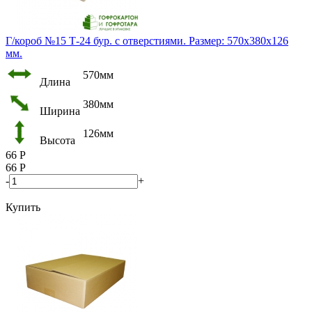
Г/короб №15 Т-24 бур. с отверстиями. Размер: 570х380х126
мм.
570мм
Длина
380мм
Ширина
126мм
Высота
66
Р
66
Р
-
+
Купить