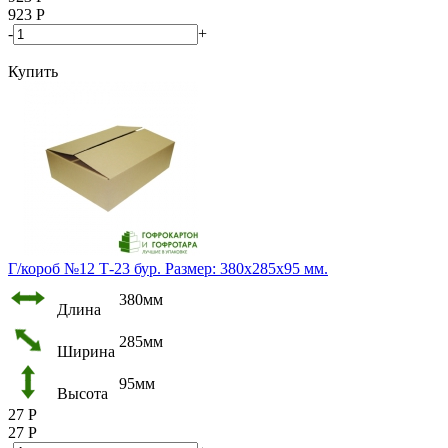
923
Р
-
+
Купить
Г/короб №12 Т-23 бур. Размер: 380х285х95 мм.
380мм
Длина
285мм
Ширина
95мм
Высота
27
Р
27
Р