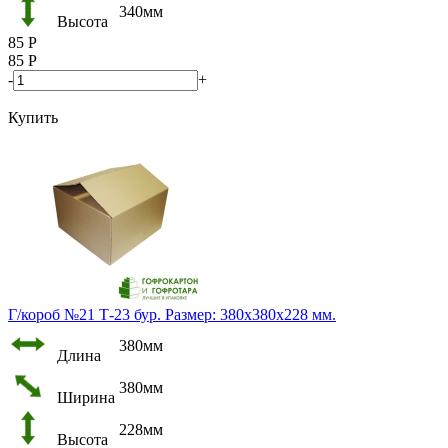
340мм
Высота
85
Р
85
Р
-
+
Купить
Г/короб №21 Т-23 бур. Размер: 380х380х228 мм.
380мм
Длина
380мм
Ширина
228мм
Высота