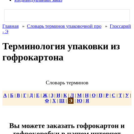
Главная
»
Словарь терминов упаковочной про
»
Глоссарий
- Э
Терминология упаковки из
гофрокартона
Словарь терминов
А
|
Б
|
В
|
Г
|
Д
|
Е
|
Ж
|
З
|
И
|
К
|
Л
|
М
|
Н
|
О
|
П
|
Р
|
С
|
Т
|
У
|
Ф
|
Х
|
Ш
|
Э
|
Ю
|
Я
Вы можете заказать гофрокартон и
гофрокоробки в нашем интернет