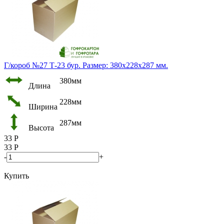
Г/короб №27 Т-23 бур. Размер: 380х228х287 мм.
380мм
Длина
228мм
Ширина
287мм
Высота
33
Р
33
Р
-
+
Купить