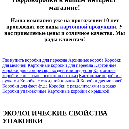
магазине!
Наша компания уже на протяжении 10 лет
производит все виды
картонной продукции
. У
нас приемлемые цены и отличное качество. Мы
рады клиентам!
Где купить коробки для переезда
Архивные короба
Коробки
для мелочей
Картонные коробки для переезда
Картонные
коробки для саморезов, гвоздей или шурупов
Картонные
коробки с печатью логотипов на заказ
Картонные коробки с
ручками
Коробка с откидной крышкой
Коробки для мелочей
Коробки для фаст фуда
Коробки с разделителями на заказ
Коробки упаковочные
Картонные коробки с крышкой
ЭКОЛОГИЧЕСКИЕ СВОЙСТВА
УПАКОВКИ