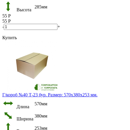
285мм
Высота
55
Р
55
Р
-
+
Купить
Г/короб №40 Т-23 бур. Размер: 570х380х253 мм.
570мм
Длина
380мм
Ширина
253мм