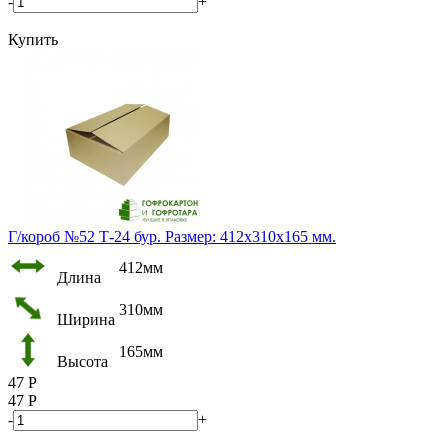
-
+
Купить
Г/короб №52 Т-24 бур. Размер: 412х310х165 мм.
412мм
Длина
310мм
Ширина
165мм
Высота
47
Р
47
Р
-
+