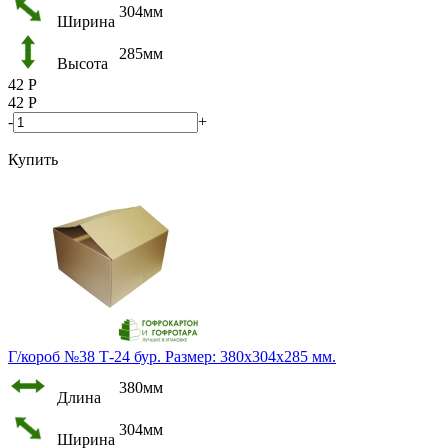
304мм
Ширина
285мм
Высота
42
Р
42
Р
-
+
Купить
Г/короб №38 Т-24 бур. Размер: 380х304х285 мм.
380мм
Длина
304мм
Ширина