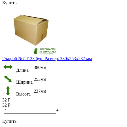
Купить
Г/короб №7 Т-23 бур. Размер: 380х253х237 мм
380мм
Длина
253мм
Ширина
237мм
Высота
32
Р
32
Р
-
+
Купить