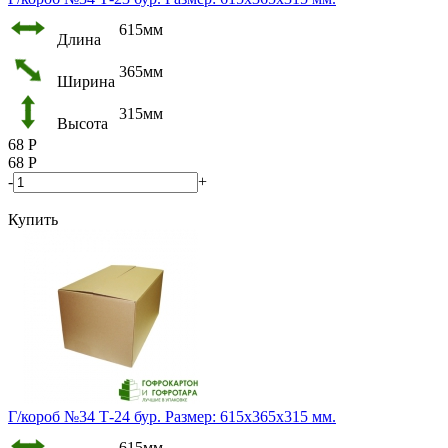
615мм
Длина
365мм
Ширина
315мм
Высота
68
Р
68
Р
-
+
Купить
Г/короб №34 Т-24 бур. Размер: 615х365х315 мм.
615мм