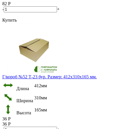
82
Р
-
+
Купить
Г/короб №52 Т-23 бур. Размер: 412х310х165 мм.
412мм
Длина
310мм
Ширина
165мм
Высота
36
Р
36
Р