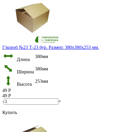
Г/короб №23 Т-23 бур. Размер: 380х380х253 мм.
380мм
Длина
380мм
Ширина
253мм
Высота
49
Р
49
Р
-
+
Купить