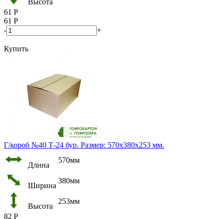
Высота
61
Р
61
Р
-
+
Купить
Г/короб №40 Т-24 бур. Размер: 570х380х253 мм.
570мм
Длина
380мм
Ширина
253мм
Высота
82
Р