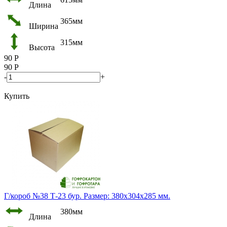
Длина
365мм
Ширина
315мм
Высота
90
Р
90
Р
-
+
Купить
Г/короб №38 Т-23 бур. Размер: 380х304х285 мм.
380мм
Длина