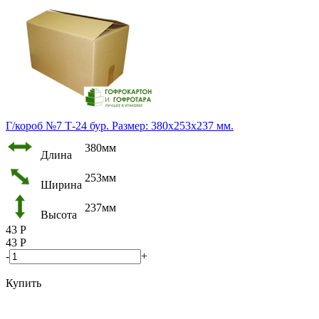
Г/короб №7 Т-24 бур. Размер: 380х253х237 мм.
380мм
Длина
253мм
Ширина
237мм
Высота
43
Р
43
Р
-
+
Купить