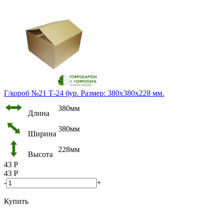
Г/короб №21 Т-24 бур. Размер: 380х380х228 мм.
380мм
Длина
380мм
Ширина
228мм
Высота
43
Р
43
Р
-
+
Купить