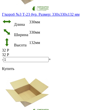
Г/короб №3 Т-23 бур. Размер: 330х330х132 мм
330мм
Длина
330мм
Ширина
132мм
Высота
32
Р
32
Р
-
+
Купить