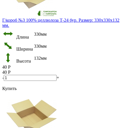
Г/короб №3 100% целлюлоза Т-24 бур. Размер: 330х330х132
мм.
330мм
Длина
330мм
Ширина
132мм
Высота
40
Р
40
Р
-
+
Купить