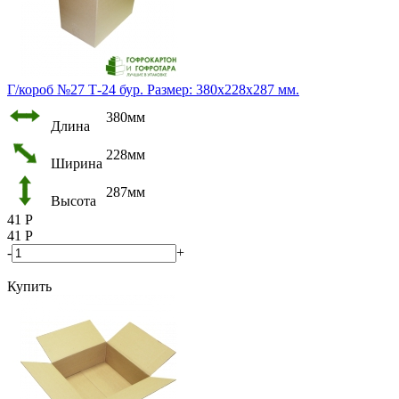
Г/короб №27 Т-24 бур. Размер: 380х228х287 мм.
380мм
Длина
228мм
Ширина
287мм
Высота
41
Р
41
Р
-
+
Купить