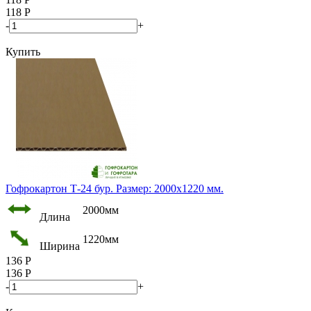
118
Р
-
+
Купить
Гофрокартон Т-24 бур. Размер: 2000х1220 мм.
2000мм
Длина
1220мм
Ширина
136
Р
136
Р
-
+