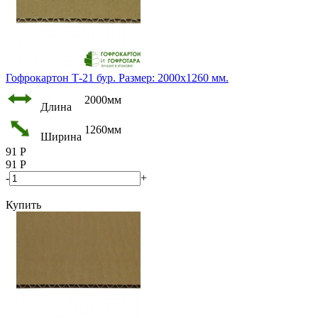
Гофрокартон Т-21 бур. Размер: 2000х1260 мм.
2000мм
Длина
1260мм
Ширина
91
Р
91
Р
-
+
Купить