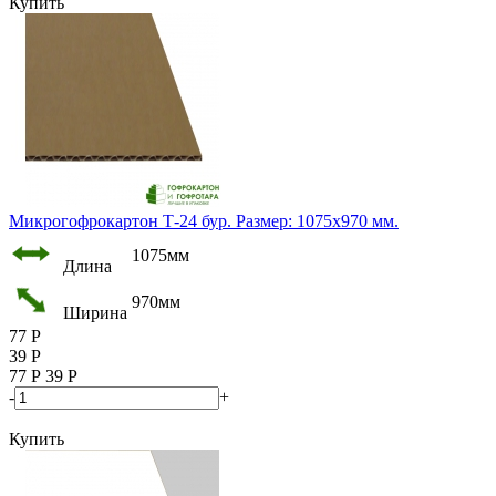
Купить
Микрогофрокартон Т-24 бур. Размер: 1075х970 мм.
1075мм
Длина
970мм
Ширина
77
Р
39
Р
77
Р
39
Р
-
+
Купить