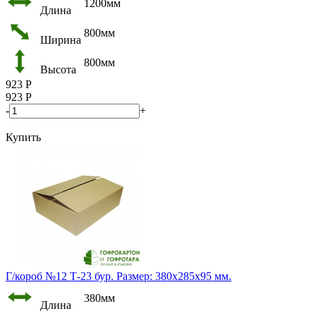
1200мм
Длина
800мм
Ширина
800мм
Высота
923
Р
923
Р
-
+
Купить
Г/короб №12 Т-23 бур. Размер: 380х285х95 мм.
380мм
Длина