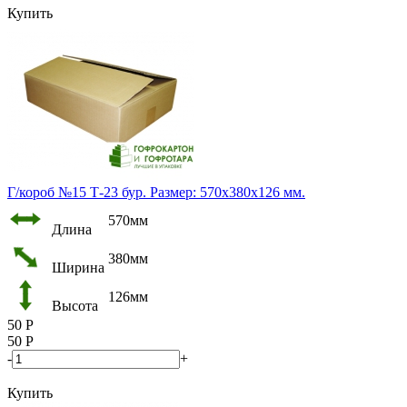
Купить
Г/короб №15 Т-23 бур. Размер: 570х380х126 мм.
570мм
Длина
380мм
Ширина
126мм
Высота
50
Р
50
Р
-
+
Купить