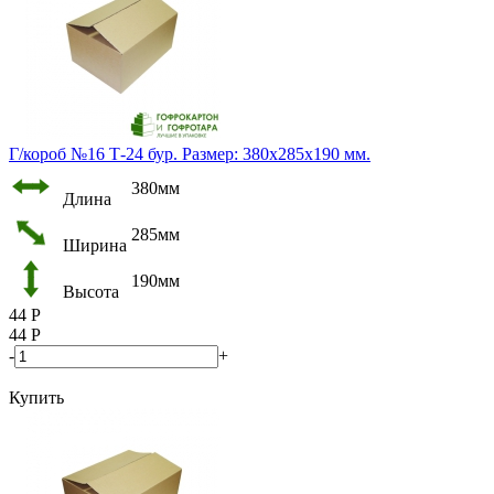
Г/короб №16 Т-24 бур. Размер: 380х285х190 мм.
380мм
Длина
285мм
Ширина
190мм
Высота
44
Р
44
Р
-
+
Купить