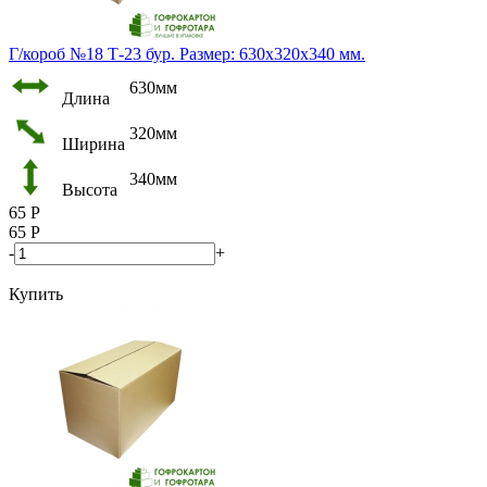
Г/короб №18 Т-23 бур. Размер: 630х320х340 мм.
630мм
Длина
320мм
Ширина
340мм
Высота
65
Р
65
Р
-
+
Купить