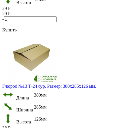
Высота
29
Р
29
Р
-
+
Купить
Г/короб №13 Т-24 бур. Размер: 380х285х126 мм.
380мм
Длина
285мм
Ширина
126мм
Высота
38
Р