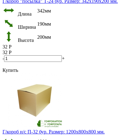
Г/короб "посылка" Т-24 бур. Размер: 342х190х200 мм.
342мм
Длина
190мм
Ширина
200мм
Высота
32
Р
32
Р
-
+
Купить
Г/короб н/с П-32 бур. Размер: 1200х800х800 мм.