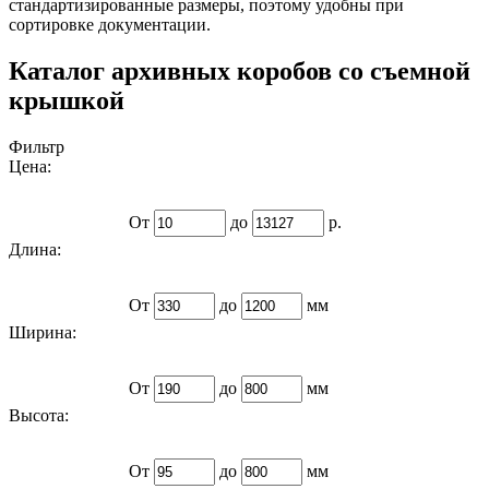
стандартизированные размеры, поэтому удобны при
сортировке документации.
Каталог архивных коробов со съемной
крышкой
Фильтр
Цена:
От
до
р.
Длина:
От
до
мм
Ширина:
От
до
мм
Высота:
От
до
мм