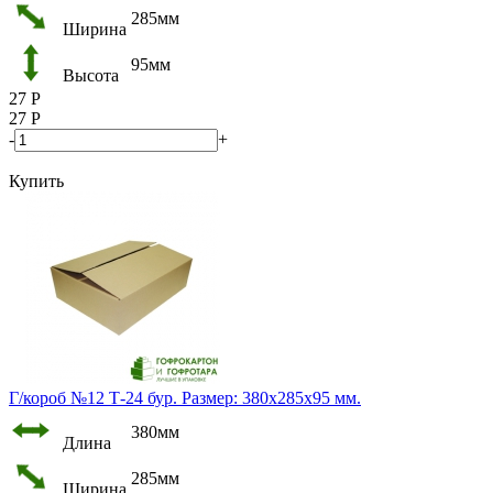
285мм
Ширина
95мм
Высота
27
Р
27
Р
-
+
Купить
Г/короб №12 Т-24 бур. Размер: 380х285х95 мм.
380мм
Длина
285мм
Ширина