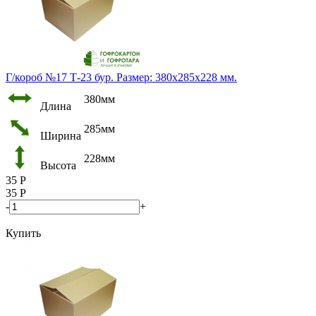
Г/короб №17 Т-23 бур. Размер: 380х285х228 мм.
380мм
Длина
285мм
Ширина
228мм
Высота
35
Р
35
Р
-
+
Купить