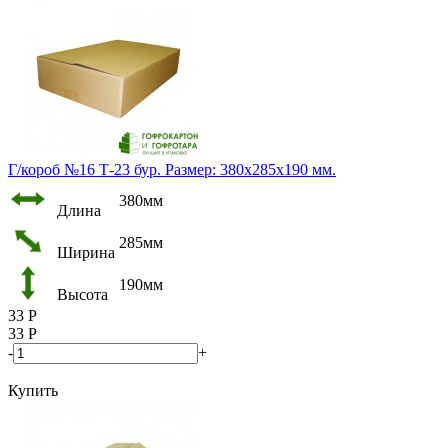
Г/короб №16 Т-23 бур. Размер: 380х285х190 мм.
380мм
Длина
285мм
Ширина
190мм
Высота
33
Р
33
Р
-
+
Купить