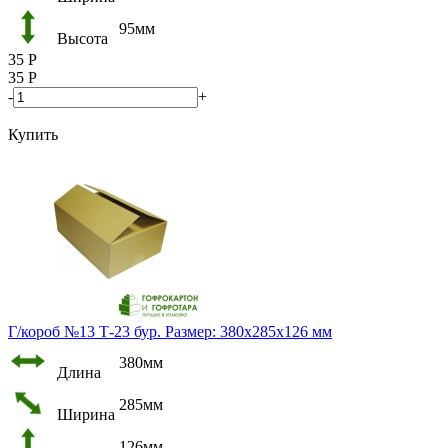
95мм
Высота
35
Р
35
Р
-
+
Купить
Г/короб №13 Т-23 бур. Размер: 380х285х126 мм
380мм
Длина
285мм
Ширина
126мм