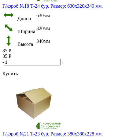
Г/короб №18 Т-24 бур. Размер: 630х320х340 мм.
630мм
Длина
320мм
Ширина
340мм
Высота
85
Р
85
Р
-
+
Купить
Г/короб №21 Т-23 бур. Размер: 380х380х228 мм.