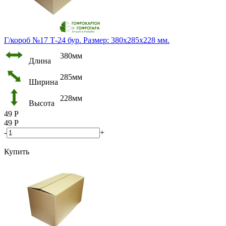
Г/короб №17 Т-24 бур. Размер: 380х285х228 мм.
380мм
Длина
285мм
Ширина
228мм
Высота
49
Р
49
Р
-
+
Купить