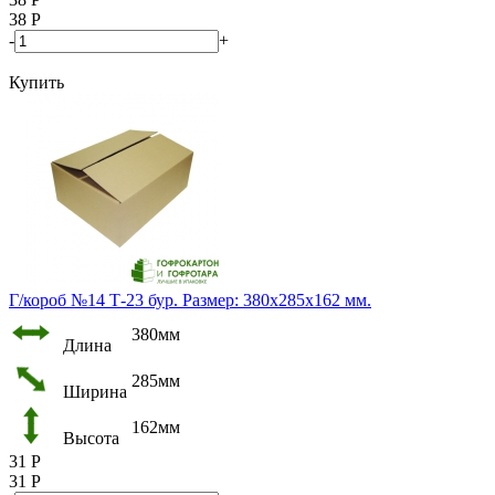
38
Р
-
+
Купить
Г/короб №14 Т-23 бур. Размер: 380х285х162 мм.
380мм
Длина
285мм
Ширина
162мм
Высота
31
Р
31
Р