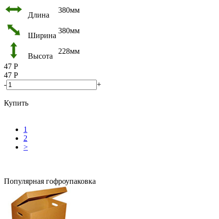
380мм
Длина
380мм
Ширина
228мм
Высота
47
Р
47
Р
-
+
Купить
1
2
>
Популярная гофроупаковка