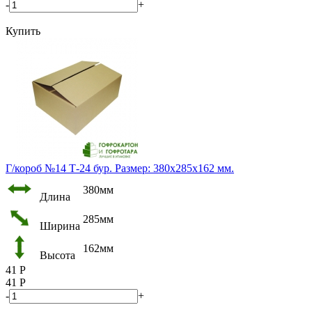
-
+
Купить
Г/короб №14 Т-24 бур. Размер: 380х285х162 мм.
380мм
Длина
285мм
Ширина
162мм
Высота
41
Р
41
Р
-
+