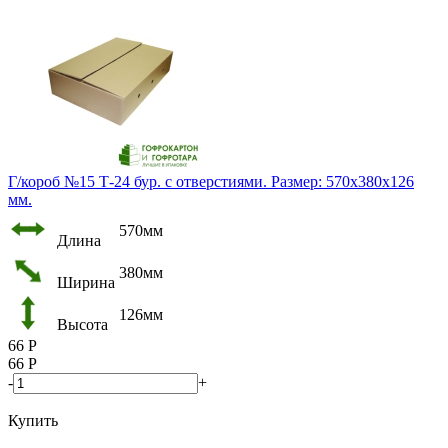
Г/короб №15 Т-24 бур. с отверстиями. Размер: 570х380х126
мм.
570мм
Длина
380мм
Ширина
126мм
Высота
66
Р
66
Р
-
+
Купить