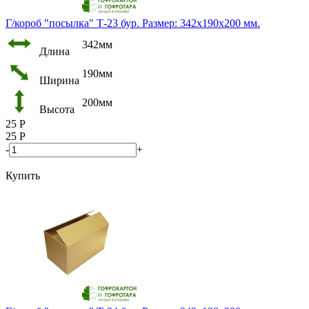
Г/короб "посылка" Т-23 бур. Размер: 342х190х200 мм.
342мм
Длина
190мм
Ширина
200мм
Высота
25
Р
25
Р
-
+
Купить