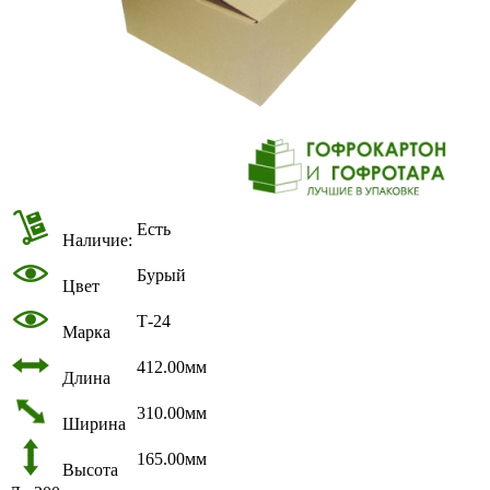
Есть
Наличие:
Бурый
Цвет
Т-24
Марка
412.00мм
Длина
310.00мм
Ширина
165.00мм
Высота