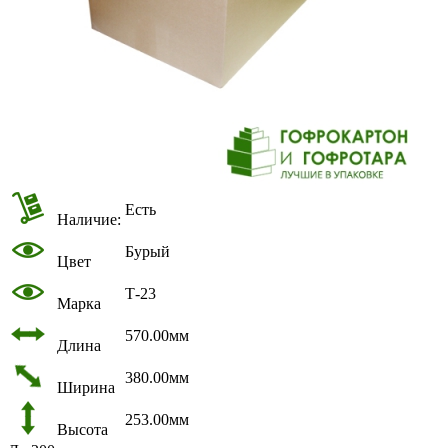
Есть
Наличие:
Бурый
Цвет
Т-23
Марка
570.00мм
Длина
380.00мм
Ширина
253.00мм
Высота