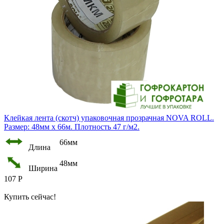
Клейкая лента (скотч) упаковочная прозрачная NOVA ROLL.
Размер: 48мм х 66м. Плотность 47 г/м2.
66мм
Длина
48мм
Ширина
107
Р
Купить сейчас!